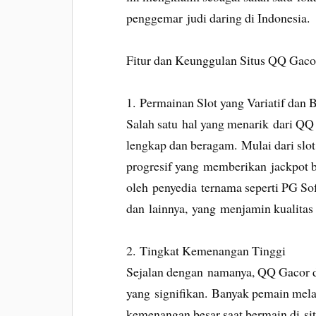
penggemar judi daring di Indonesia.
Fitur dan Keunggulan Situs QQ Gaco
1. Permainan Slot yang Variatif dan B
Salah satu hal yang menarik dari QQ 
lengkap dan beragam. Mulai dari slot 
progresif yang memberikan jackpot 
oleh penyedia ternama seperti PG So
dan lainnya, yang menjamin kualitas
2. Tingkat Kemenangan Tinggi
Sejalan dengan namanya, QQ Gacor d
yang signifikan. Banyak pemain mela
kemenangan besar saat bermain di situ