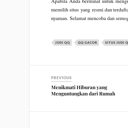
Apabila Anda berminat untuk menguj
memilih situs yang resmi dan terdaf
nyaman. Selamat mencoba dan semoga
JUDI QQ
QQ GACOR
SITUS JUDI 
PREVIOUS
Menikmati Hiburan yang
Menguntungkan dari Rumah