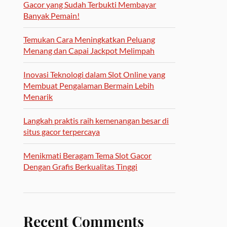
Gacor yang Sudah Terbukti Membayar
Banyak Pemain!
Temukan Cara Meningkatkan Peluang
Menang dan Capai Jackpot Melimpah
Inovasi Teknologi dalam Slot Online yang
Membuat Pengalaman Bermain Lebih
Menarik
Langkah praktis raih kemenangan besar di
situs gacor terpercaya
Menikmati Beragam Tema Slot Gacor
Dengan Grafis Berkualitas Tinggi
Recent Comments