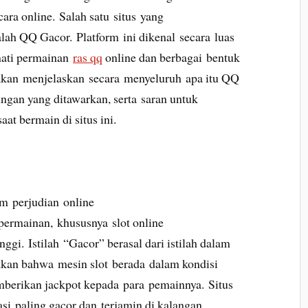
cara online. Salah satu situs yang
lah QQ Gacor. Platform ini dikenal secara luas
mati permainan
ras qq
online dan berbagai bentuk
i akan menjelaskan secara menyeluruh apa itu QQ
ungan yang ditawarkan, serta saran untuk
t bermain di situs ini.
m perjudian online
ermainan, khususnya slot online
i. Istilah “Gacor” berasal dari istilah dalam
kan bahwa mesin slot berada dalam kondisi
berikan jackpot kepada para pemainnya. Situs
asi paling gacor dan terjamin di kalangan