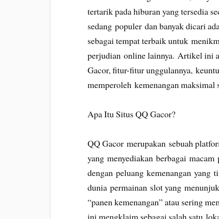
tertarik pada hiburan yang tersedia se
sedang populer dan banyak dicari ada
sebagai tempat terbaik untuk menik
perjudian online lainnya. Artikel in
Gacor, fitur-fitur unggulannya, keunt
memperoleh kemenangan maksimal saa
Apa Itu Situs QQ Gacor?
QQ Gacor merupakan sebuah platfor
yang menyediakan berbagai macam p
dengan peluang kemenangan yang tingg
dunia permainan slot yang menunjuk
“panen kemenangan” atau sering mem
ini mengklaim sebagai salah satu lok