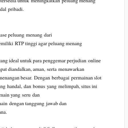
 tersedia untuk meningkatkan peluang menang
al pribadi.
ntase peluang menang dari
emiliki RTP tinggi agar peluang menang
ng ideal untuk para penggemar perjudian online
pat diandalkan, aman, serta menawarkan
enangan besar. Dengan berbagai permainan slot
ng handal, dan bonus yang melimpah, situs ini
ain yang seru dan
main dengan tanggung jawab dan
ana.