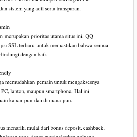
n sistem yang adil serta transparan.
jamin
n merupakan prioritas utama situs ini. QQ
ipsi SSL terbaru untuk memastikan bahwa semua
rlindungi dengan baik.
endly
ingga memudahkan pemain untuk mengaksesnya
 PC, laptop, maupun smartphone. Hal ini
in kapan pun dan di mana pun.
menarik, mulai dari bonus deposit, cashback,
n bulanan yang dapat meningkatkan peluang