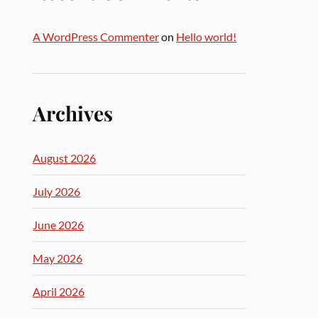
A WordPress Commenter
on
Hello world!
Archives
August 2026
July 2026
June 2026
May 2026
April 2026