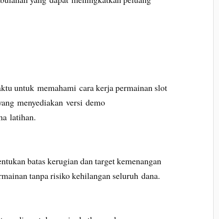
ktu untuk memahami cara kerja permainan slot
 yang menyediakan versi demo
na latihan.
entukan batas kerugian dan target kemenangan
mainan tanpa risiko kehilangan seluruh dana.