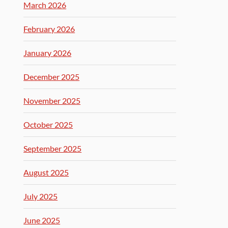
March 2026
February 2026
January 2026
December 2025
November 2025
October 2025
September 2025
August 2025
July 2025
June 2025