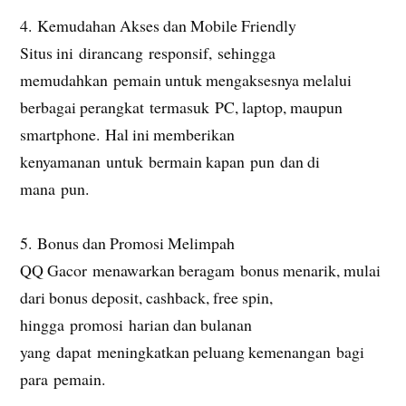
4. Kemudahan Akses dan Mobile Friendly
Situs ini dirancang responsif, sehingga
memudahkan pemain untuk mengaksesnya melalui
berbagai perangkat termasuk PC, laptop, maupun
smartphone. Hal ini memberikan
kenyamanan untuk bermain kapan pun dan di
mana pun.
5. Bonus dan Promosi Melimpah
QQ Gacor menawarkan beragam bonus menarik, mulai
dari bonus deposit, cashback, free spin,
hingga promosi harian dan bulanan
yang dapat meningkatkan peluang kemenangan bagi
para pemain.