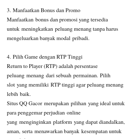
3. Manfaatkan Bonus dan Promo
Manfaatkan bonus dan promosi yang tersedia
untuk meningkatkan peluang menang tanpa harus
mengeluarkan banyak modal pribadi.
4. Pilih Game dengan RTP Tinggi
Return to Player (RTP) adalah persentase
peluang menang dari sebuah permainan. Pilih
slot yang memiliki RTP tinggi agar peluang menang
lebih baik.
Situs QQ Gacor merupakan pilihan yang ideal untuk
para penggemar perjudian online
yang menginginkan platform yang dapat diandalkan,
aman, serta menawarkan banyak kesempatan untuk