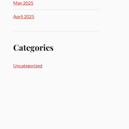
May 2025
April 2025
Categories
Uncategorized