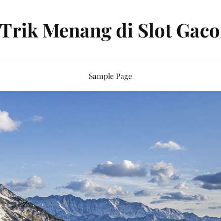
Trik Menang di Slot Gaco
Sample Page