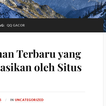
AG:
QQ GACOR
nan Terbaru yang
sikan oleh Situs
5
IN
UNCATEGORIZED