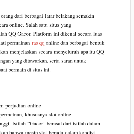
 orang dari berbagai latar belakang semakin
cara online. Salah satu situs yang
lah QQ Gacor. Platform ini dikenal secara luas
mati permainan
ras qq
online dan berbagai bentuk
i akan menjelaskan secara menyeluruh apa itu QQ
ungan yang ditawarkan, serta saran untuk
t bermain di situs ini.
m perjudian online
ermainan, khususnya slot online
i. Istilah “Gacor” berasal dari istilah dalam
kan bahwa mesin slot berada dalam kondisi