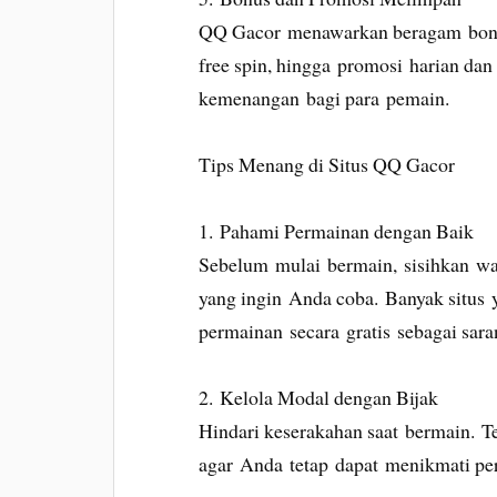
QQ Gacor menawarkan beragam bonus 
free spin, hingga promosi harian da
kemenangan bagi para pemain.
Tips Menang di Situs QQ Gacor
1. Pahami Permainan dengan Baik
Sebelum mulai bermain, sisihkan wa
yang ingin Anda coba. Banyak situs
permainan secara gratis sebagai sara
2. Kelola Modal dengan Bijak
Hindari keserakahan saat bermain. T
agar Anda tetap dapat menikmati per