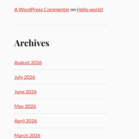
A WordPress Commenter
on
Hello world!
Archives
August 2026
July 2026
June 2026
May 2026
April 2026
March 2026