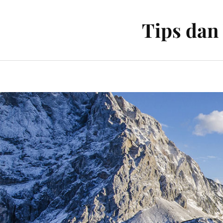
Tips dan 