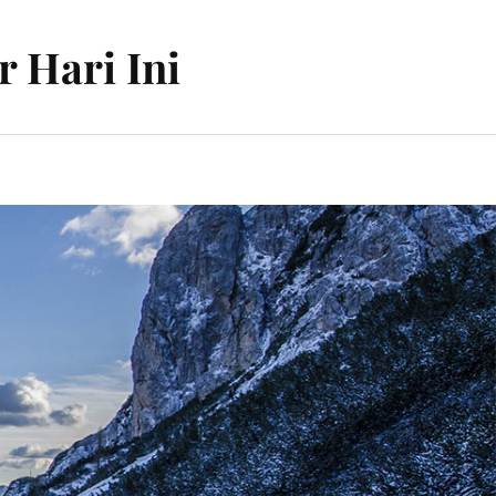
r Hari Ini