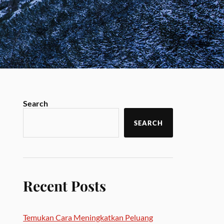
Search
SEARCH
Recent Posts
Temukan Cara Meningkatkan Peluang