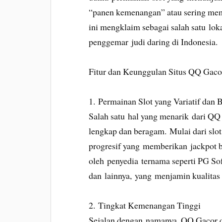
“panen kemenangan” atau sering mem
ini mengklaim sebagai salah satu lok
penggemar judi daring di Indonesia.
Fitur dan Keunggulan Situs QQ Gaco
1. Permainan Slot yang Variatif dan B
Salah satu hal yang menarik dari QQ 
lengkap dan beragam. Mulai dari slot 
progresif yang memberikan jackpot 
oleh penyedia ternama seperti PG So
dan lainnya, yang menjamin kualitas
2. Tingkat Kemenangan Tinggi
Sejalan dengan namanya, QQ Gacor d