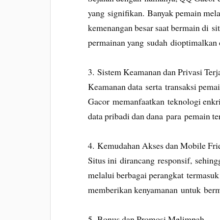
yang signifikan. Banyak pemain mela
kemenangan besar saat bermain di situ
permainan yang sudah dioptimalkan da
3. Sistem Keamanan dan Privasi Ter
Keamanan data serta transaksi pemai
Gacor memanfaatkan teknologi enkr
data pribadi dan dana para pemain te
4. Kemudahan Akses dan Mobile Fri
Situs ini dirancang responsif, seh
melalui berbagai perangkat termasuk
memberikan kenyamanan untuk berma
5. Bonus dan Promosi Melimpah