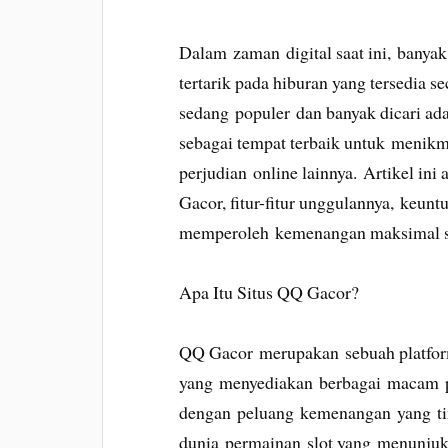
Dalam zaman digital saat ini, banyak
tertarik pada hiburan yang tersedia se
sedang populer dan banyak dicari ada
sebagai tempat terbaik untuk menik
perjudian online lainnya. Artikel in
Gacor, fitur-fitur unggulannya, keunt
memperoleh kemenangan maksimal saa
Apa Itu Situs QQ Gacor?
QQ Gacor merupakan sebuah platfor
yang menyediakan berbagai macam p
dengan peluang kemenangan yang tingg
dunia permainan slot yang menunjuk