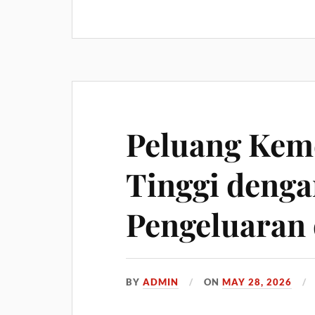
Peluang Kem
Tinggi denga
Pengeluaran 
BY
ADMIN
ON
MAY 28, 2026