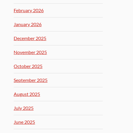
February 2026
January 2026
December 2025
November 2025
October 2025
September 2025
August 2025
July 2025
June 2025