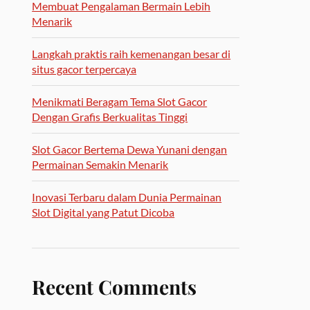
Membuat Pengalaman Bermain Lebih
Menarik
Langkah praktis raih kemenangan besar di
situs gacor terpercaya
Menikmati Beragam Tema Slot Gacor
Dengan Grafis Berkualitas Tinggi
Slot Gacor Bertema Dewa Yunani dengan
Permainan Semakin Menarik
Inovasi Terbaru dalam Dunia Permainan
Slot Digital yang Patut Dicoba
Recent Comments