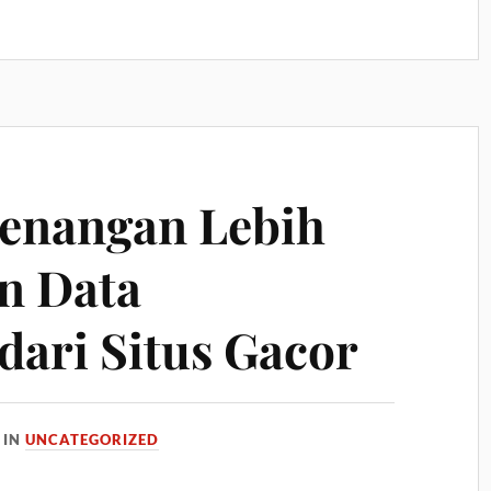
enangan Lebih
n Data
dari Situs Gacor
IN
UNCATEGORIZED