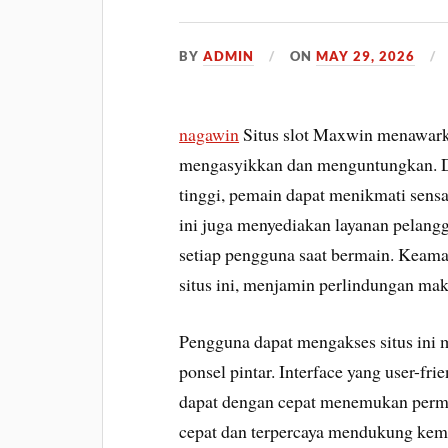
BY
ADMIN
ON
MAY 29, 2026
nagawin
Situs slot Maxwin menawark
mengasyikkan dan menguntungkan. De
tinggi, pemain dapat menikmati sensas
ini juga menyediakan layanan pelan
setiap pengguna saat bermain. Keaman
situs ini, menjamin perlindungan ma
Pengguna dapat mengakses situs ini 
ponsel pintar. Interface yang user-f
dapat dengan cepat menemukan perma
cepat dan terpercaya mendukung kem