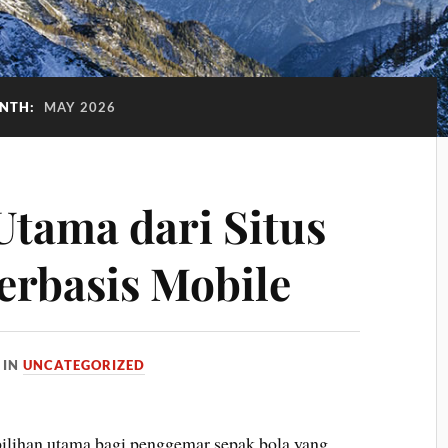
NTH:
MAY 2026
tama dari Situs
erbasis Mobile
IN
UNCATEGORIZED
pilihan utama bagi penggemar sepak bola yang