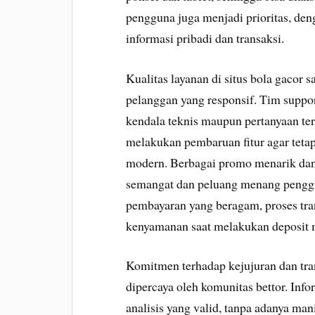
pengguna juga menjadi prioritas, de
informasi pribadi dan transaksi.
Kualitas layanan di situs bola gacor 
pelanggan yang responsif. Tim supp
kendala teknis maupun pertanyaan terka
melakukan pembaruan fitur agar tetap
modern. Berbagai promo menarik dan
semangat dan peluang menang pengg
pembayaran yang beragam, proses tra
kenyamanan saat melakukan deposit 
Komitmen terhadap kejujuran dan tra
dipercaya oleh komunitas bettor. Info
analisis yang valid, tanpa adanya ma