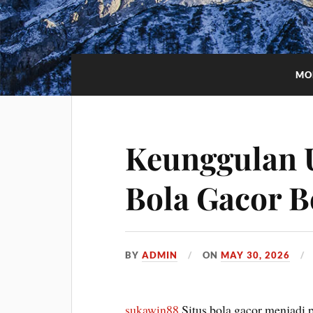
MO
Keunggulan U
Bola Gacor B
BY
ADMIN
ON
MAY 30, 2026
sukawin88
Situs bola gacor menjadi 