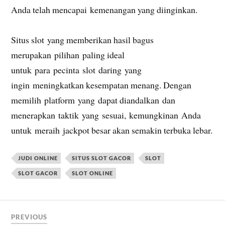
Anda telah mencapai kemenangan yang diinginkan.
Situs slot yang memberikan hasil bagus
merupakan pilihan paling ideal
untuk para pecinta slot daring yang
ingin meningkatkan kesempatan menang. Dengan
memilih platform yang dapat diandalkan dan
menerapkan taktik yang sesuai, kemungkinan Anda
untuk meraih jackpot besar akan semakin terbuka lebar.
JUDI ONLINE
SITUS SLOT GACOR
SLOT
SLOT GACOR
SLOT ONLINE
PREVIOUS