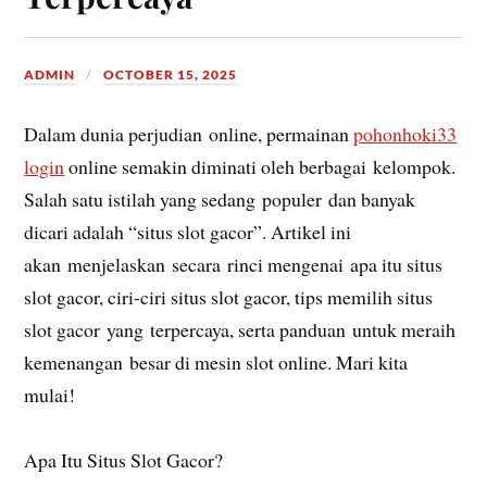
ADMIN
OCTOBER 15, 2025
Dalam dunia perjudian online, permainan
pohonhoki33
login
online semakin diminati oleh berbagai kelompok.
Salah satu istilah yang sedang populer dan banyak
dicari adalah “situs slot gacor”. Artikel ini
akan menjelaskan secara rinci mengenai apa itu situs
slot gacor, ciri-ciri situs slot gacor, tips memilih situs
slot gacor yang terpercaya, serta panduan untuk meraih
kemenangan besar di mesin slot online. Mari kita
mulai!
Apa Itu Situs Slot Gacor?