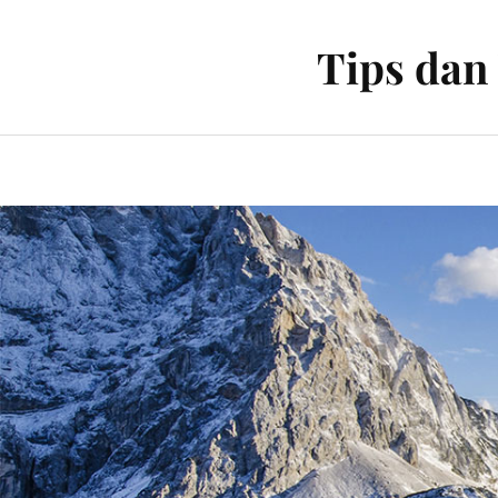
Tips dan 