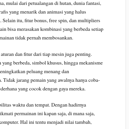
, mulai dari petualangan di hutan, dunia fantasi,
rafis yang menarik dan animasi yang halus
lain itu, fitur bonus, free spin, dan multipliers
n bisa merasakan kombinasi yang berbeda setiap
rmainan tidak pernah membosankan.
turan dan fitur dari tiap mesin juga penting.
an yang berbeda, simbol khusus, hingga mekanisme
meningkatkan peluang menang dan
Tidak jarang pemain yang awalnya hanya coba-
ederhana yang cocok dengan gaya mereka.
bilitas waktu dan tempat. Dengan hadirnya
ikmati permainan ini kapan saja, di mana saja,
omputer. Hal ini tentu menjadi nilai tambah,