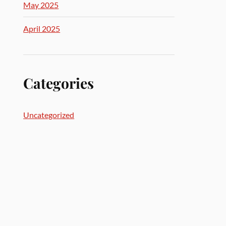
May 2025
April 2025
Categories
Uncategorized