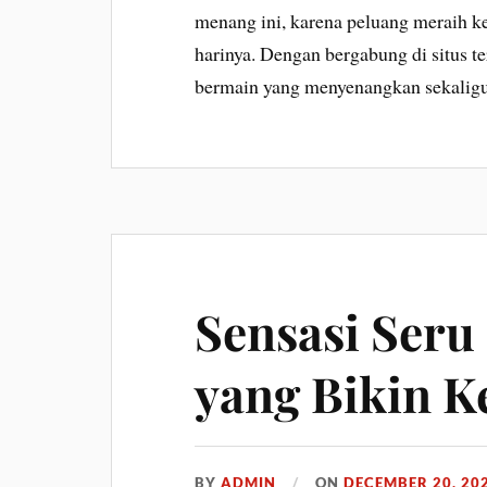
menang ini, karena peluang meraih ke
harinya. Dengan bergabung di situs 
bermain yang menyenangkan sekalig
Sensasi Seru
yang Bikin K
BY
ADMIN
ON
DECEMBER 20, 20