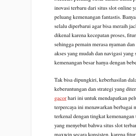
inovasi terbaru dari situs slot onl
peluang kemenangan fantastis. Banya
selalu diperbarui agar bisa meraih jac
dikenal karena kecepatan proses, fitu
sehingga pemain merasa nyaman dan 
akses yang mudah dan navigasi yang 
kemenangan besar hanya dengan beber
Tak bisa dipungkiri, keberhasilan dal
keberuntungan dan strategi yang dit
gacor
hari ini untuk mendapatkan pelu
terpercaya ini menawarkan berbagai 
terkenal dengan tingkat kemenangan t
yang menyebut bahwa situs slot terba
maxwin secara konsisten, karena fitu