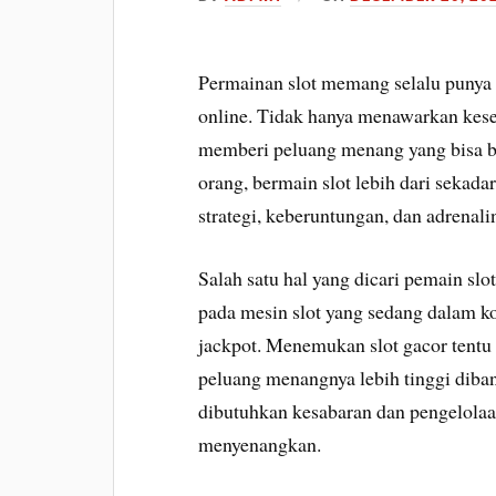
Permainan slot memang selalu punya d
online. Tidak hanya menawarkan kese
memberi peluang menang yang bisa b
orang, bermain slot lebih dari seka
strategi, keberuntungan, dan adrenali
Salah satu hal yang dicari pemain slot
pada mesin slot yang sedang dalam 
jackpot. Menemukan slot gacor tentu
peluang menangnya lebih tinggi diba
dibutuhkan kesabaran dan pengelolaa
menyenangkan.