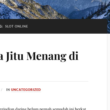
G:
SLOT ONLINE
 Jitu Menang di
IN
UNCATEGORIZED
erjudian daring belum pernah semudah ini berkat