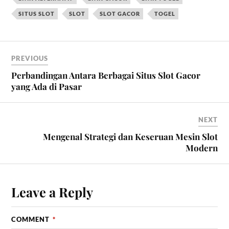
SITUS SLOT
SLOT
SLOT GACOR
TOGEL
PREVIOUS
Perbandingan Antara Berbagai Situs Slot Gacor
yang Ada di Pasar
NEXT
Mengenal Strategi dan Keseruan Mesin Slot
Modern
Leave a Reply
COMMENT
*