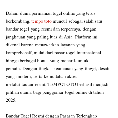
Dalam dunia permainan togel online yang terus
berkembang,
tempo toto
muncul sebagai salah satu
bandar togel yang resmi dan terpercaya, dengan
jangkauan yang paling luas di Asia. Platform ini
dikenal karena menawarkan layanan yang
komprehensif, mulai dari pasar togel internasional
hingga berbagai bonus yang menarik untuk
pemain. Dengan tingkat keamanan yang tinggi, desain
yang modern, serta kemudahan akses
melalui tautan resmi, TEMPOTOTO berhasil menjadi
pilihan utama bagi penggemar togel online di tahun
2025.
Bandar Togel Resmi dengan Pasaran Terlengkap