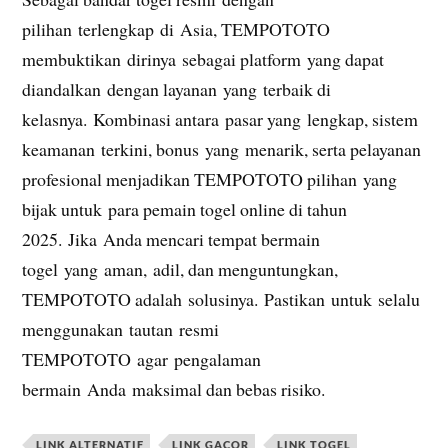
pilihan terlengkap di Asia, TEMPOTOTO
membuktikan dirinya sebagai platform yang dapat
diandalkan dengan layanan yang terbaik di
kelasnya. Kombinasi antara pasar yang lengkap, sistem
keamanan terkini, bonus yang menarik, serta pelayanan
profesional menjadikan TEMPOTOTO pilihan yang
bijak untuk para pemain togel online di tahun
2025. Jika Anda mencari tempat bermain
togel yang aman, adil, dan menguntungkan,
TEMPOTOTO adalah solusinya. Pastikan untuk selalu
menggunakan tautan resmi
TEMPOTOTO agar pengalaman
bermain Anda maksimal dan bebas risiko.
LINK ALTERNATIF
LINK GACOR
LINK TOGEL