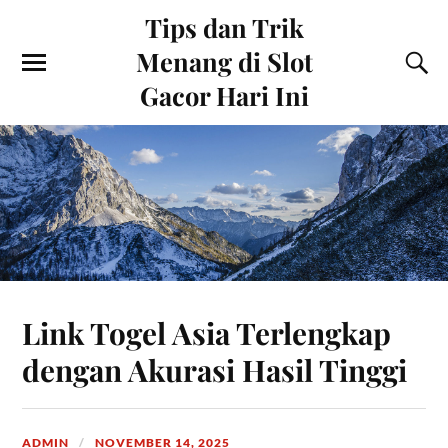
Tips dan Trik
Menang di Slot
Gacor Hari Ini
Link Togel Asia Terlengkap
dengan Akurasi Hasil Tinggi
ADMIN
NOVEMBER 14, 2025