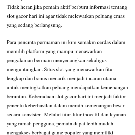
Tidak heran jika pemain aktif berburu informasi tentang
slot gacor hari ini agar tidak melewatkan peluang emas
yang sedang berlangsung.
Para pencinta permainan ini kini semakin cerdas dalam
memilih platform yang mampu menawarkan
pengalaman bermain menyenangkan sekaligus
menguntungkan. Situs slot yang menawarkan fitur
lengkap dan bonus menarik menjadi incaran utama
untuk meningkatkan peluang mendapatkan kemenangan
beruntun. Keberadaan slot gacor hari ini menjadi faktor
penentu keberhasilan dalam meraih kemenangan besar
secara konsisten. Melalui fitur-fitur inovatif dan layanan
yang ramah pengguna, pemain dapat lebih mudah
mengakses berbagai game populer yang memiliki