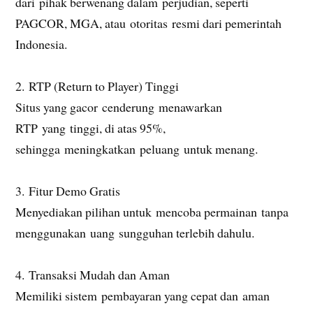
dari pihak berwenang dalam perjudian, seperti
PAGCOR, MGA, atau otoritas resmi dari pemerintah
Indonesia.
2. RTP (Return to Player) Tinggi
Situs yang gacor cenderung menawarkan
RTP yang tinggi, di atas 95%,
sehingga meningkatkan peluang untuk menang.
3. Fitur Demo Gratis
Menyediakan pilihan untuk mencoba permainan tanpa
menggunakan uang sungguhan terlebih dahulu.
4. Transaksi Mudah dan Aman
Memiliki sistem pembayaran yang cepat dan aman