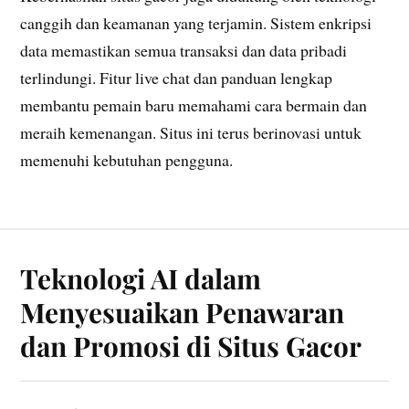
canggih dan keamanan yang terjamin. Sistem enkripsi
data memastikan semua transaksi dan data pribadi
terlindungi. Fitur live chat dan panduan lengkap
membantu pemain baru memahami cara bermain dan
meraih kemenangan. Situs ini terus berinovasi untuk
memenuhi kebutuhan pengguna.
Teknologi AI dalam
Menyesuaikan Penawaran
dan Promosi di Situs Gacor