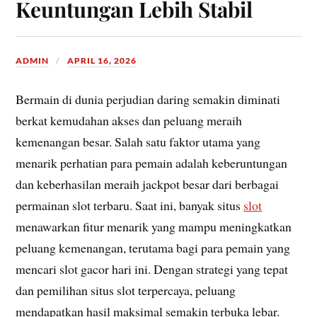
Keuntungan Lebih Stabil
ADMIN
APRIL 16, 2026
Bermain di dunia perjudian daring semakin diminati
berkat kemudahan akses dan peluang meraih
kemenangan besar. Salah satu faktor utama yang
menarik perhatian para pemain adalah keberuntungan
dan keberhasilan meraih jackpot besar dari berbagai
permainan slot terbaru. Saat ini, banyak situs
slot
menawarkan fitur menarik yang mampu meningkatkan
peluang kemenangan, terutama bagi para pemain yang
mencari slot gacor hari ini. Dengan strategi yang tepat
dan pemilihan situs slot terpercaya, peluang
mendapatkan hasil maksimal semakin terbuka lebar.