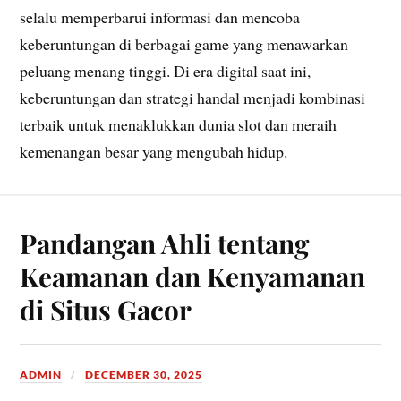
selalu memperbarui informasi dan mencoba
keberuntungan di berbagai game yang menawarkan
peluang menang tinggi. Di era digital saat ini,
keberuntungan dan strategi handal menjadi kombinasi
terbaik untuk menaklukkan dunia slot dan meraih
kemenangan besar yang mengubah hidup.
Pandangan Ahli tentang
Keamanan dan Kenyamanan
di Situs Gacor
ADMIN
DECEMBER 30, 2025