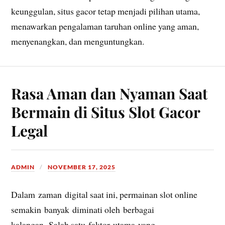
keunggulan, situs gacor tetap menjadi pilihan utama,
menawarkan pengalaman taruhan online yang aman,
menyenangkan, dan menguntungkan.
Rasa Aman dan Nyaman Saat
Bermain di Situs Slot Gacor
Legal
ADMIN
NOVEMBER 17, 2025
Dalam zaman digital saat ini, permainan slot online
semakin banyak diminati oleh berbagai
kalangan. Salah satu faktor utama yang