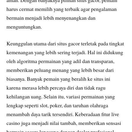
harus cermat memilih yang terbaik agar pengalaman
bermain menjadi lebih menyenangkan dan
menguntungkan.
Keunggulan utama dari situs gacor terletak pada tingkat
kemenangan yang lebih sering terjadi. Hal ini didukung
oleh algoritma permainan yang adil dan transparan,
memberikan peluang menang yang lebih besar dari
biasanya. Banyak pemain yang beralih ke situs ini
karena merasa lebih percaya diri dan tidak ragu
kehilangan uang. Selain itu, variasi permainan yang
lengkap seperti slot, poker, dan taruhan olahraga
menambah daya tarik tersendiri. Keberadaan fitur live
casino juga menjadi nilai tambah, memberikan sensasi
bermain secara langsung dengan dealer profesional.