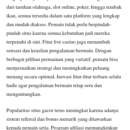
dari taruhan olahraga, slot online, poker, hingga tembak
ikan, semua tersedia dalam satu platform yang lengkap
dan mudah diakses. Pemain tidak perlu berpindah-
pindah situs karena semua kebutuhan judi mereka
terpenuhi di sini. Fitur live casino juga menambah
sensasi dan keaslian pengalaman bermain. Dengan
berbagai pilihan permainan yang variatif, pemain bisa
menyesuaikan strategi dan meningkatkan peluang
menang secara optimal. Inovasi fitur-fitur terbaru selalu
hadir agar pengalaman bermain tetap seru dan
menguntungkan.
Popularitas situs gacor terus meningkat karena adanya
sistem referral dan bonus menarik yang ditawarkan
kepada pemain setia. Program afiliasi memungkinkan