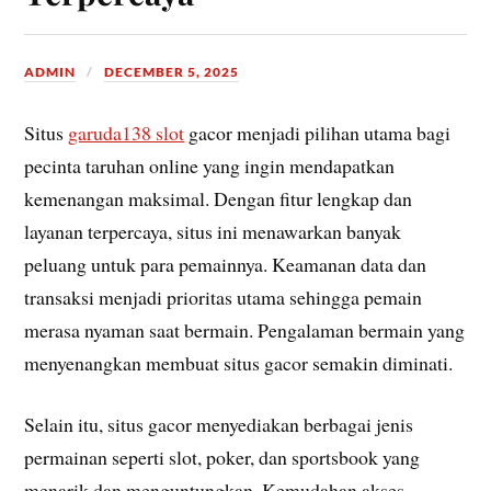
ADMIN
DECEMBER 5, 2025
Situs
garuda138 slot
gacor menjadi pilihan utama bagi
pecinta taruhan online yang ingin mendapatkan
kemenangan maksimal. Dengan fitur lengkap dan
layanan terpercaya, situs ini menawarkan banyak
peluang untuk para pemainnya. Keamanan data dan
transaksi menjadi prioritas utama sehingga pemain
merasa nyaman saat bermain. Pengalaman bermain yang
menyenangkan membuat situs gacor semakin diminati.
Selain itu, situs gacor menyediakan berbagai jenis
permainan seperti slot, poker, dan sportsbook yang
menarik dan menguntungkan. Kemudahan akses