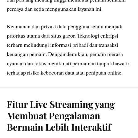
percaya dan setia menggunakan layanan ini.
Keamanan dan privasi data pengguna selalu menjadi
prioritas utama dari situs gacor. Teknologi enkripsi
terbaru melindungi informasi pribadi dan transaksi
keuangan pemain. Dengan demikian, pemain merasa
nyaman dan fokus menikmati permainan tanpa khawatir
terhadap risiko kebocoran data atau penipuan online.
Fitur Live Streaming yang
Membuat Pengalaman
Bermain Lebih Interaktif