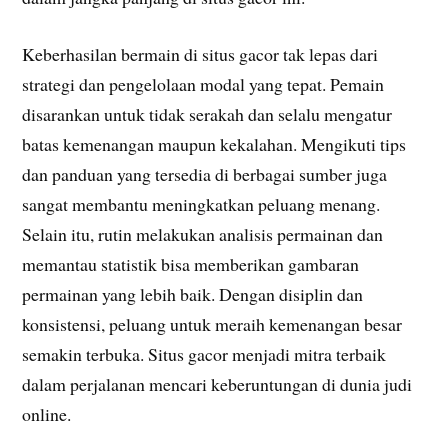
Keberhasilan bermain di situs gacor tak lepas dari
strategi dan pengelolaan modal yang tepat. Pemain
disarankan untuk tidak serakah dan selalu mengatur
batas kemenangan maupun kekalahan. Mengikuti tips
dan panduan yang tersedia di berbagai sumber juga
sangat membantu meningkatkan peluang menang.
Selain itu, rutin melakukan analisis permainan dan
memantau statistik bisa memberikan gambaran
permainan yang lebih baik. Dengan disiplin dan
konsistensi, peluang untuk meraih kemenangan besar
semakin terbuka. Situs gacor menjadi mitra terbaik
dalam perjalanan mencari keberuntungan di dunia judi
online.