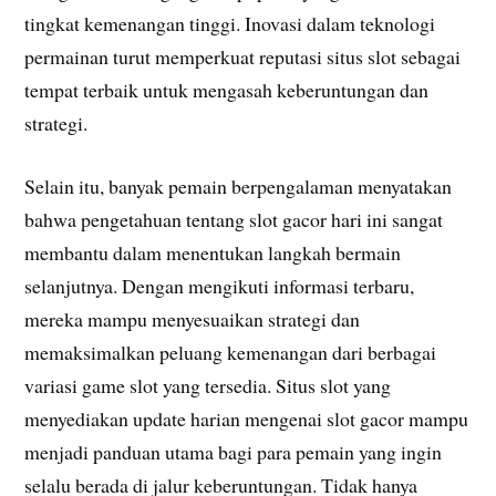
tingkat kemenangan tinggi. Inovasi dalam teknologi
permainan turut memperkuat reputasi situs slot sebagai
tempat terbaik untuk mengasah keberuntungan dan
strategi.
Selain itu, banyak pemain berpengalaman menyatakan
bahwa pengetahuan tentang slot gacor hari ini sangat
membantu dalam menentukan langkah bermain
selanjutnya. Dengan mengikuti informasi terbaru,
mereka mampu menyesuaikan strategi dan
memaksimalkan peluang kemenangan dari berbagai
variasi game slot yang tersedia. Situs slot yang
menyediakan update harian mengenai slot gacor mampu
menjadi panduan utama bagi para pemain yang ingin
selalu berada di jalur keberuntungan. Tidak hanya