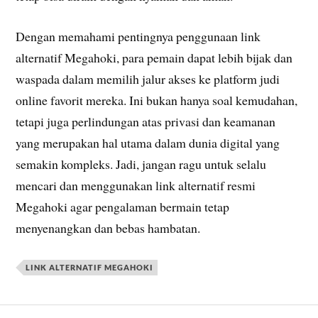
Dengan memahami pentingnya penggunaan link
alternatif Megahoki, para pemain dapat lebih bijak dan
waspada dalam memilih jalur akses ke platform judi
online favorit mereka. Ini bukan hanya soal kemudahan,
tetapi juga perlindungan atas privasi dan keamanan
yang merupakan hal utama dalam dunia digital yang
semakin kompleks. Jadi, jangan ragu untuk selalu
mencari dan menggunakan link alternatif resmi
Megahoki agar pengalaman bermain tetap
menyenangkan dan bebas hambatan.
LINK ALTERNATIF MEGAHOKI