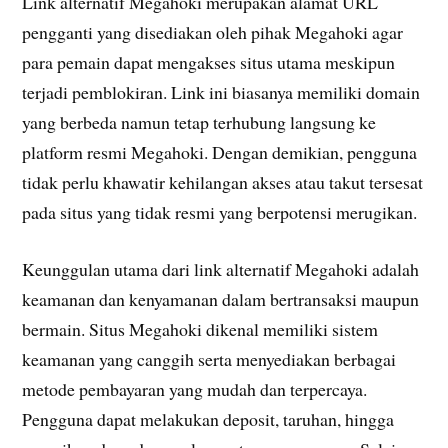
Link alternatif Megahoki merupakan alamat URL
pengganti yang disediakan oleh pihak Megahoki agar
para pemain dapat mengakses situs utama meskipun
terjadi pemblokiran. Link ini biasanya memiliki domain
yang berbeda namun tetap terhubung langsung ke
platform resmi Megahoki. Dengan demikian, pengguna
tidak perlu khawatir kehilangan akses atau takut tersesat
pada situs yang tidak resmi yang berpotensi merugikan.
Keunggulan utama dari link alternatif Megahoki adalah
keamanan dan kenyamanan dalam bertransaksi maupun
bermain. Situs Megahoki dikenal memiliki sistem
keamanan yang canggih serta menyediakan berbagai
metode pembayaran yang mudah dan terpercaya.
Pengguna dapat melakukan deposit, taruhan, hingga