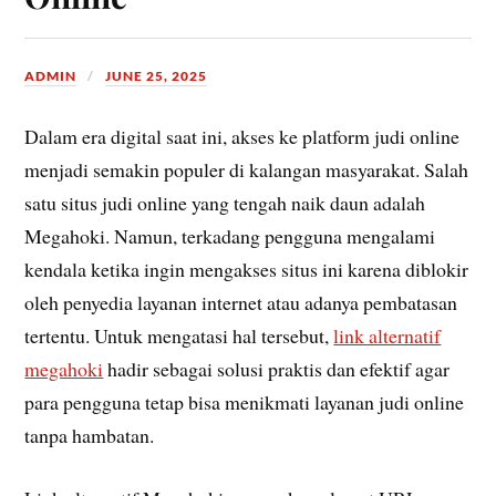
ADMIN
JUNE 25, 2025
Dalam era digital saat ini, akses ke platform judi online
menjadi semakin populer di kalangan masyarakat. Salah
satu situs judi online yang tengah naik daun adalah
Megahoki. Namun, terkadang pengguna mengalami
kendala ketika ingin mengakses situs ini karena diblokir
oleh penyedia layanan internet atau adanya pembatasan
tertentu. Untuk mengatasi hal tersebut,
link alternatif
megahoki
hadir sebagai solusi praktis dan efektif agar
para pengguna tetap bisa menikmati layanan judi online
tanpa hambatan.