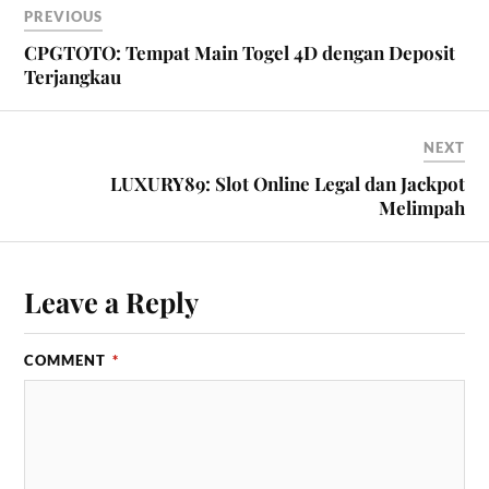
PREVIOUS
CPGTOTO: Tempat Main Togel 4D dengan Deposit
Terjangkau
NEXT
LUXURY89: Slot Online Legal dan Jackpot
Melimpah
Leave a Reply
COMMENT
*