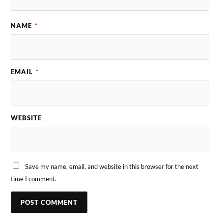
NAME
*
EMAIL
*
WEBSITE
Save my name, email, and website in this browser for the next
time I comment.