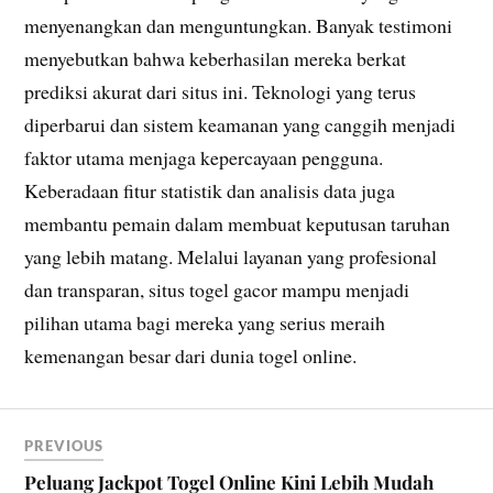
menyenangkan dan menguntungkan. Banyak testimoni
menyebutkan bahwa keberhasilan mereka berkat
prediksi akurat dari situs ini. Teknologi yang terus
diperbarui dan sistem keamanan yang canggih menjadi
faktor utama menjaga kepercayaan pengguna.
Keberadaan fitur statistik dan analisis data juga
membantu pemain dalam membuat keputusan taruhan
yang lebih matang. Melalui layanan yang profesional
dan transparan, situs togel gacor mampu menjadi
pilihan utama bagi mereka yang serius meraih
kemenangan besar dari dunia togel online.
PREVIOUS
Peluang Jackpot Togel Online Kini Lebih Mudah