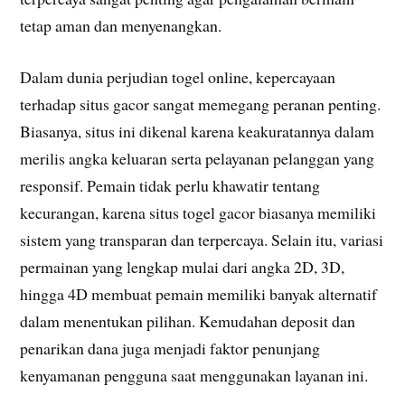
tetap aman dan menyenangkan.
Dalam dunia perjudian togel online, kepercayaan
terhadap situs gacor sangat memegang peranan penting.
Biasanya, situs ini dikenal karena keakuratannya dalam
merilis angka keluaran serta pelayanan pelanggan yang
responsif. Pemain tidak perlu khawatir tentang
kecurangan, karena situs togel gacor biasanya memiliki
sistem yang transparan dan terpercaya. Selain itu, variasi
permainan yang lengkap mulai dari angka 2D, 3D,
hingga 4D membuat pemain memiliki banyak alternatif
dalam menentukan pilihan. Kemudahan deposit dan
penarikan dana juga menjadi faktor penunjang
kenyamanan pengguna saat menggunakan layanan ini.