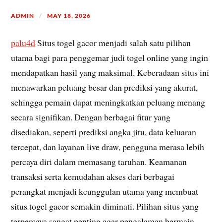
ADMIN
MAY 18, 2026
palu4d
Situs togel gacor menjadi salah satu pilihan
utama bagi para penggemar judi togel online yang ingin
mendapatkan hasil yang maksimal. Keberadaan situs ini
menawarkan peluang besar dan prediksi yang akurat,
sehingga pemain dapat meningkatkan peluang menang
secara signifikan. Dengan berbagai fitur yang
disediakan, seperti prediksi angka jitu, data keluaran
tercepat, dan layanan live draw, pengguna merasa lebih
percaya diri dalam memasang taruhan. Keamanan
transaksi serta kemudahan akses dari berbagai
perangkat menjadi keunggulan utama yang membuat
situs togel gacor semakin diminati. Pilihan situs yang
terpercaya sangat penting agar pengalaman bermain