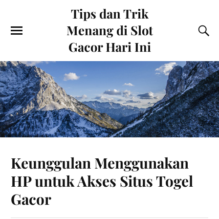
Tips dan Trik
Menang di Slot
Gacor Hari Ini
Keunggulan Menggunakan
HP untuk Akses Situs Togel
Gacor