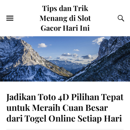
Tips dan Trik
Menang di Slot
Gacor Hari Ini
Jadikan Toto 4D Pilihan Tepat
untuk Meraih Cuan Besar
dari Togel Online Setiap Hari