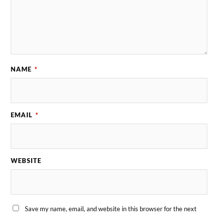
NAME
*
EMAIL
*
WEBSITE
Save my name, email, and website in this browser for the next