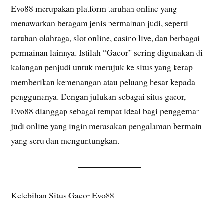
Evo88 merupakan platform taruhan online yang
menawarkan beragam jenis permainan judi, seperti
taruhan olahraga, slot online, casino live, dan berbagai
permainan lainnya. Istilah “Gacor” sering digunakan di
kalangan penjudi untuk merujuk ke situs yang kerap
memberikan kemenangan atau peluang besar kepada
penggunanya. Dengan julukan sebagai situs gacor,
Evo88 dianggap sebagai tempat ideal bagi penggemar
judi online yang ingin merasakan pengalaman bermain
yang seru dan menguntungkan.
Kelebihan Situs Gacor Evo88