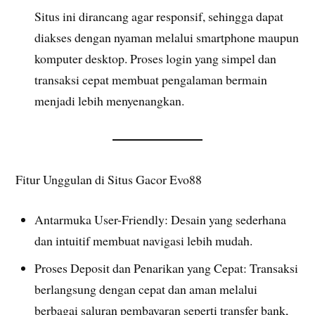
Situs ini dirancang agar responsif, sehingga dapat
diakses dengan nyaman melalui smartphone maupun
komputer desktop. Proses login yang simpel dan
transaksi cepat membuat pengalaman bermain
menjadi lebih menyenangkan.
Fitur Unggulan di Situs Gacor Evo88
Antarmuka User-Friendly: Desain yang sederhana
dan intuitif membuat navigasi lebih mudah.
Proses Deposit dan Penarikan yang Cepat: Transaksi
berlangsung dengan cepat dan aman melalui
berbagai saluran pembayaran seperti transfer bank,