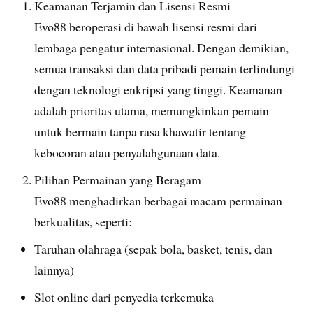
Keamanan Terjamin dan Lisensi Resmi
Evo88 beroperasi di bawah lisensi resmi dari
lembaga pengatur internasional. Dengan demikian,
semua transaksi dan data pribadi pemain terlindungi
dengan teknologi enkripsi yang tinggi. Keamanan
adalah prioritas utama, memungkinkan pemain
untuk bermain tanpa rasa khawatir tentang
kebocoran atau penyalahgunaan data.
Pilihan Permainan yang Beragam
Evo88 menghadirkan berbagai macam permainan
berkualitas, seperti:
Taruhan olahraga (sepak bola, basket, tenis, dan
lainnya)
Slot online dari penyedia terkemuka