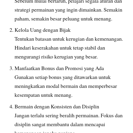
Sebelum mulai bertaruh, pelajari segala aturan dan
strategi permainan yang ingin dimainkan. Semakin
paham, semakin besar peluang untuk menang.
Kelola Uang dengan Bijak
Tentukan batasan untuk kerugian dan kemenangan.
Hindari keserakahan untuk tetap stabil dan
mengurangi risiko kerugian yang besar.
Manfaatkan Bonus dan Promosi yang Ada
Gunakan setiap bonus yang ditawarkan untuk
meningkatkan modal bermain dan memperbesar
kesempatan untuk menang.
Bermain dengan Konsisten dan Disiplin
Jangan terlalu sering beralih permainan. Fokus dan
disiplin sangat membantu dalam mencapai