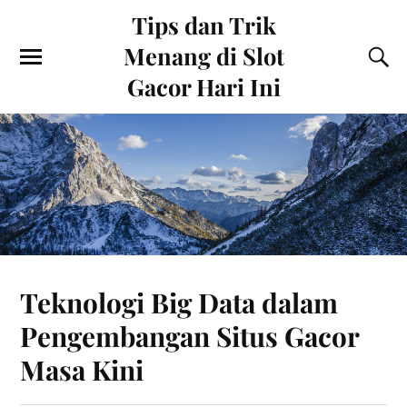
Tips dan Trik
Menang di Slot
Gacor Hari Ini
Teknologi Big Data dalam
Pengembangan Situs Gacor
Masa Kini