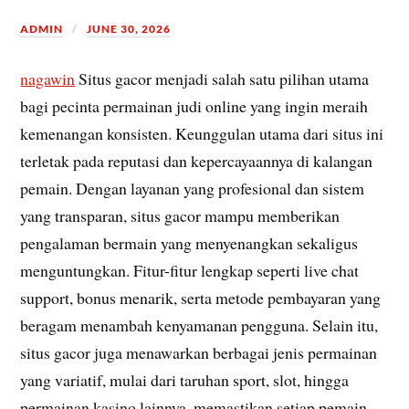
ADMIN
JUNE 30, 2026
nagawin
Situs gacor menjadi salah satu pilihan utama
bagi pecinta permainan judi online yang ingin meraih
kemenangan konsisten. Keunggulan utama dari situs ini
terletak pada reputasi dan kepercayaannya di kalangan
pemain. Dengan layanan yang profesional dan sistem
yang transparan, situs gacor mampu memberikan
pengalaman bermain yang menyenangkan sekaligus
menguntungkan. Fitur-fitur lengkap seperti live chat
support, bonus menarik, serta metode pembayaran yang
beragam menambah kenyamanan pengguna. Selain itu,
situs gacor juga menawarkan berbagai jenis permainan
yang variatif, mulai dari taruhan sport, slot, hingga
permainan kasino lainnya, memastikan setiap pemain