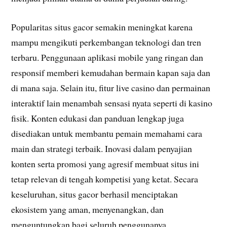
Popularitas situs gacor semakin meningkat karena
mampu mengikuti perkembangan teknologi dan tren
terbaru. Penggunaan aplikasi mobile yang ringan dan
responsif memberi kemudahan bermain kapan saja dan
di mana saja. Selain itu, fitur live casino dan permainan
interaktif lain menambah sensasi nyata seperti di kasino
fisik. Konten edukasi dan panduan lengkap juga
disediakan untuk membantu pemain memahami cara
main dan strategi terbaik. Inovasi dalam penyajian
konten serta promosi yang agresif membuat situs ini
tetap relevan di tengah kompetisi yang ketat. Secara
keseluruhan, situs gacor berhasil menciptakan
ekosistem yang aman, menyenangkan, dan
menguntungkan bagi seluruh penggunanya.