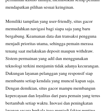
mendapatkan pilihan sesuai keinginan.
Memiliki tampilan yang user-friendly, situs gacor
memudahkan navigasi bagi siapa saja yang baru
bergabung. Keamanan data dan transaksi pengguna
menjadi prioritas utama, sehingga pemain merasa
tenang saat melakukan deposit maupun withdraw.
Sistem permainan yang adil dan menggunakan
teknologi terkini menjamin tidak adanya kecurangan.
Dukungan layanan pelanggan yang responsif siap
membantu setiap kendala yang muncul kapan saja.
Dengan demikian, situs gacor mampu membangun
kepercayaan dan loyalitas dari para pemain yang terus
bertambah setiap waktu. Inovasi dan peningkatan
layanan secara berkala juga menjadi faktor penting