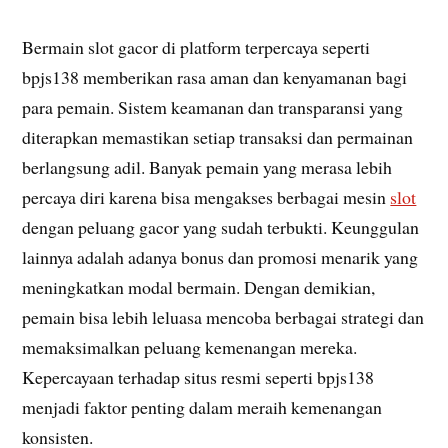
Bermain slot gacor di platform terpercaya seperti
bpjs138 memberikan rasa aman dan kenyamanan bagi
para pemain. Sistem keamanan dan transparansi yang
diterapkan memastikan setiap transaksi dan permainan
berlangsung adil. Banyak pemain yang merasa lebih
percaya diri karena bisa mengakses berbagai mesin
slot
dengan peluang gacor yang sudah terbukti. Keunggulan
lainnya adalah adanya bonus dan promosi menarik yang
meningkatkan modal bermain. Dengan demikian,
pemain bisa lebih leluasa mencoba berbagai strategi dan
memaksimalkan peluang kemenangan mereka.
Kepercayaan terhadap situs resmi seperti bpjs138
menjadi faktor penting dalam meraih kemenangan
konsisten.