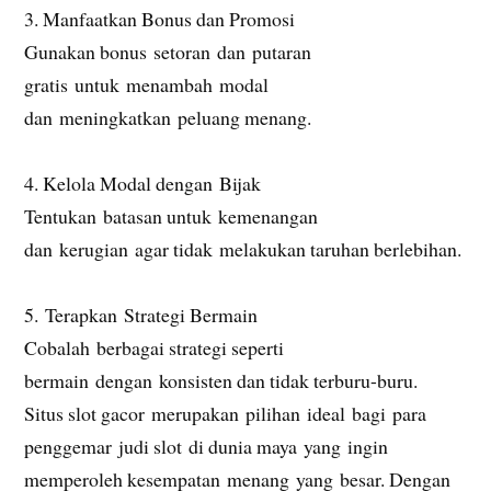
3. Manfaatkan Bonus dan Promosi
Gunakan bonus setoran dan putaran
gratis untuk menambah modal
dan meningkatkan peluang menang.
4. Kelola Modal dengan Bijak
Tentukan batasan untuk kemenangan
dan kerugian agar tidak melakukan taruhan berlebihan.
5. Terapkan Strategi Bermain
Cobalah berbagai strategi seperti
bermain dengan konsisten dan tidak terburu-buru.
Situs slot gacor merupakan pilihan ideal bagi para
penggemar judi slot di dunia maya yang ingin
memperoleh kesempatan menang yang besar. Dengan