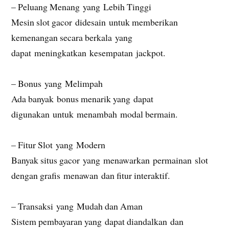
– Peluang Menang yang Lebih Tinggi
Mesin slot gacor didesain untuk memberikan
kemenangan secara berkala yang
dapat meningkatkan kesempatan jackpot.
– Bonus yang Melimpah
Ada banyak bonus menarik yang dapat
digunakan untuk menambah modal bermain.
– Fitur Slot yang Modern
Banyak situs gacor yang menawarkan permainan slot
dengan grafis menawan dan fitur interaktif.
– Transaksi yang Mudah dan Aman
Sistem pembayaran yang dapat diandalkan dan