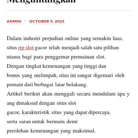
ADMIN
OCTOBER 9, 2025
Dalam industri perjudian online yang semakin luas,
situs
rtp slot
gacor telah menjadi salah satu pilihan
utama bagi para penggemar permainan slot.
Dengan tingkat kemenangan yang tinggi dan
bonus yang melimpah, situs ini sangat digemari oleh
pemain dari berbagai latar belakang.
Artikel berikut akan menggali secara mendalam apa y
ang dimaksud dengan situs slot
gacor, karakteristik situs yang dapat dipercaya,
serta saran untuk bermain demi
perolehan kemenangan yang maksimal.