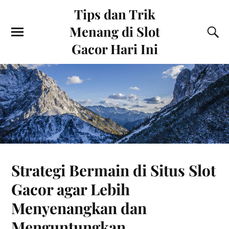
Tips dan Trik
Menang di Slot
Gacor Hari Ini
Strategi Bermain di Situs Slot
Gacor agar Lebih
Menyenangkan dan
Menguntungkan