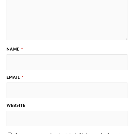
NAME
*
EMAIL
*
WEBSITE