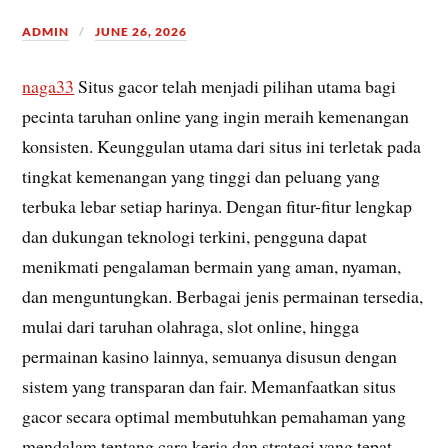
ADMIN
JUNE 26, 2026
naga33
Situs gacor telah menjadi pilihan utama bagi
pecinta taruhan online yang ingin meraih kemenangan
konsisten. Keunggulan utama dari situs ini terletak pada
tingkat kemenangan yang tinggi dan peluang yang
terbuka lebar setiap harinya. Dengan fitur-fitur lengkap
dan dukungan teknologi terkini, pengguna dapat
menikmati pengalaman bermain yang aman, nyaman,
dan menguntungkan. Berbagai jenis permainan tersedia,
mulai dari taruhan olahraga, slot online, hingga
permainan kasino lainnya, semuanya disusun dengan
sistem yang transparan dan fair. Memanfaatkan situs
gacor secara optimal membutuhkan pemahaman yang
mendalam tentang cara kerja dan strategi yang tepat