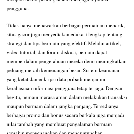
pengguna.
Tidak hanya menawarkan berbagai permainan menarik,
situs gacor juga menyediakan edukasi lengkap tentang
strategi dan tips bermain yang efektif. Melalui artikel,
video tutorial, dan forum diskusi, pemain dapat
memperdalam pengetahuan mereka demi meningkatkan
peluang meraih kemenangan besar. Sistem keamanan
yang ketat dan enkripsi data pribadi menjamin
kerahasiaan informasi pengguna tetap terjaga. Dengan
begitu, pemain merasa aman dalam melakukan transaksi
maupun bermain dalam jangka panjang. Tersedianya
berbagai promo dan bonus secara berkala juga menjadi
nilai tambah yang membuat pengalaman bermain
semakin menyenangkan dan menguntungkan.