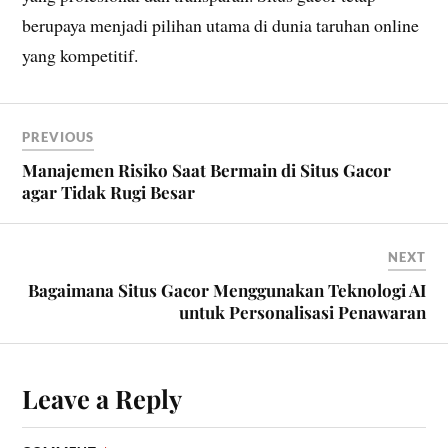
berupaya menjadi pilihan utama di dunia taruhan online
yang kompetitif.
PREVIOUS
Manajemen Risiko Saat Bermain di Situs Gacor
agar Tidak Rugi Besar
NEXT
Bagaimana Situs Gacor Menggunakan Teknologi AI
untuk Personalisasi Penawaran
Leave a Reply