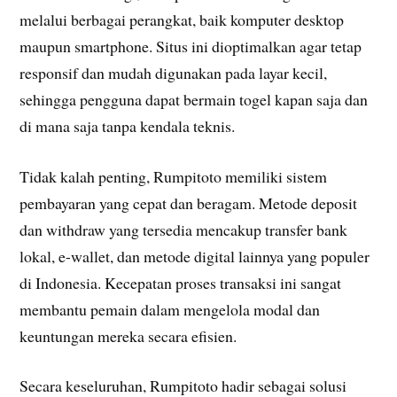
melalui berbagai perangkat, baik komputer desktop
maupun smartphone. Situs ini dioptimalkan agar tetap
responsif dan mudah digunakan pada layar kecil,
sehingga pengguna dapat bermain togel kapan saja dan
di mana saja tanpa kendala teknis.
Tidak kalah penting, Rumpitoto memiliki sistem
pembayaran yang cepat dan beragam. Metode deposit
dan withdraw yang tersedia mencakup transfer bank
lokal, e-wallet, dan metode digital lainnya yang populer
di Indonesia. Kecepatan proses transaksi ini sangat
membantu pemain dalam mengelola modal dan
keuntungan mereka secara efisien.
Secara keseluruhan, Rumpitoto hadir sebagai solusi