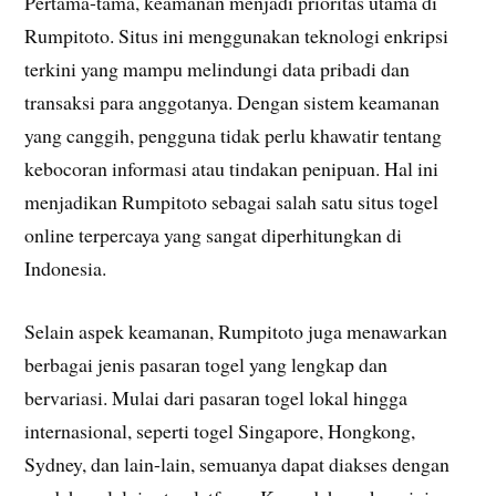
Pertama-tama, keamanan menjadi prioritas utama di
Rumpitoto. Situs ini menggunakan teknologi enkripsi
terkini yang mampu melindungi data pribadi dan
transaksi para anggotanya. Dengan sistem keamanan
yang canggih, pengguna tidak perlu khawatir tentang
kebocoran informasi atau tindakan penipuan. Hal ini
menjadikan Rumpitoto sebagai salah satu situs togel
online terpercaya yang sangat diperhitungkan di
Indonesia.
Selain aspek keamanan, Rumpitoto juga menawarkan
berbagai jenis pasaran togel yang lengkap dan
bervariasi. Mulai dari pasaran togel lokal hingga
internasional, seperti togel Singapore, Hongkong,
Sydney, dan lain-lain, semuanya dapat diakses dengan