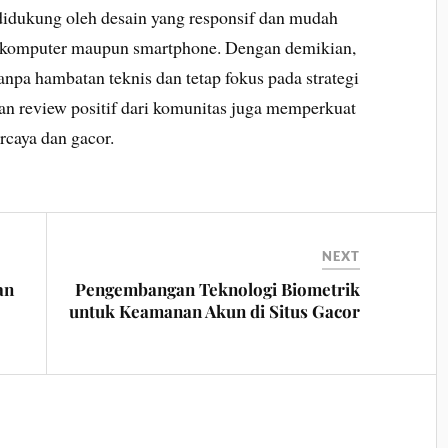
idukung oleh desain yang responsif dan mudah
ti komputer maupun smartphone. Dengan demikian,
npa hambatan teknis dan tetap fokus pada strategi
n review positif dari komunitas juga memperkuat
ercaya dan gacor.
NEXT
an
Pengembangan Teknologi Biometrik
untuk Keamanan Akun di Situs Gacor