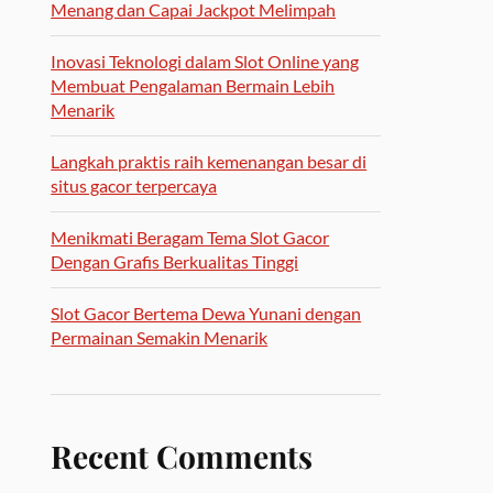
Menang dan Capai Jackpot Melimpah
Inovasi Teknologi dalam Slot Online yang
Membuat Pengalaman Bermain Lebih
Menarik
Langkah praktis raih kemenangan besar di
situs gacor terpercaya
Menikmati Beragam Tema Slot Gacor
Dengan Grafis Berkualitas Tinggi
Slot Gacor Bertema Dewa Yunani dengan
Permainan Semakin Menarik
Recent Comments