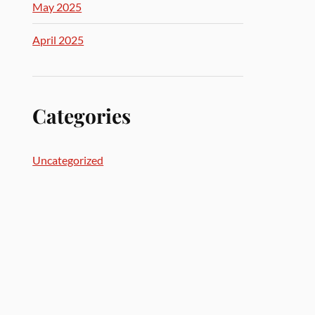
May 2025
April 2025
Categories
Uncategorized