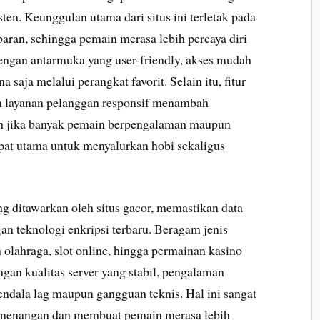
en. Keunggulan utama dari situs ini terletak pada
paran, sehingga pemain merasa lebih percaya diri
engan antarmuka yang user-friendly, akses mudah
 saja melalui perangkat favorit. Selain itu, fitur
n layanan pelanggan responsif menambah
an jika banyak pemain berpengalaman maupun
mpat utama untuk menyalurkan hobi sekaligus
g ditawarkan oleh situs gacor, memastikan data
gan teknologi enkripsi terbaru. Beragam jenis
 olahraga, slot online, hingga permainan kasino
ngan kualitas server yang stabil, pengalaman
endala lag maupun gangguan teknis. Hal ini sangat
menangan dan membuat pemain merasa lebih