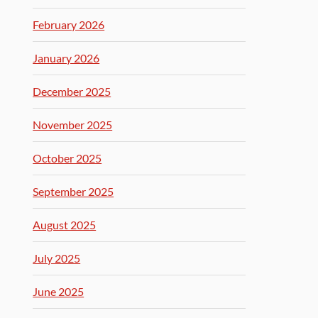
February 2026
January 2026
December 2025
November 2025
October 2025
September 2025
August 2025
July 2025
June 2025