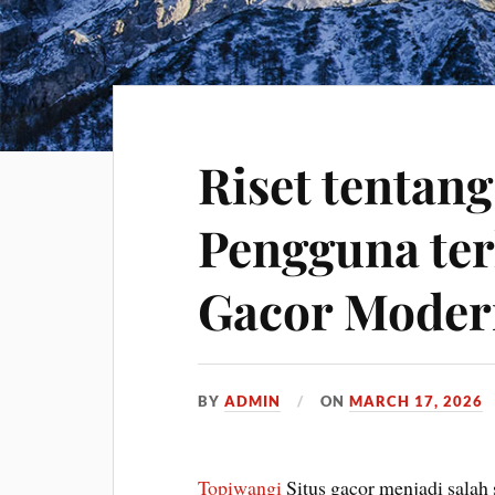
Riset tentang
Pengguna ter
Gacor Moder
BY
ADMIN
ON
MARCH 17, 2026
Topiwangi
Situs gacor menjadi salah 