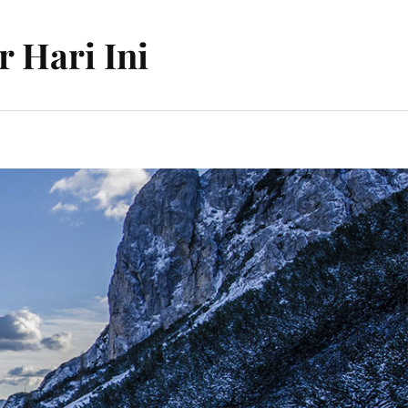
r Hari Ini