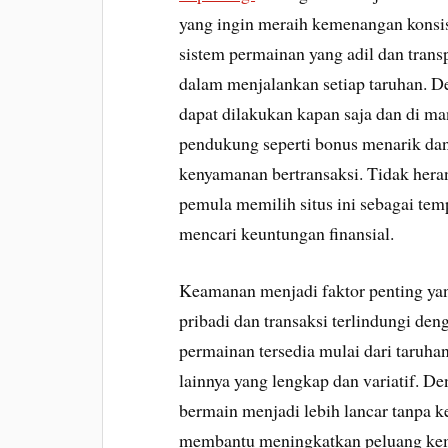
yang ingin meraih kemenangan konsist
sistem permainan yang adil dan trans
dalam menjalankan setiap taruhan. D
dapat dilakukan kapan saja dan di mana
pendukung seperti bonus menarik da
kenyamanan bertransaksi. Tidak her
pemula memilih situs ini sebagai te
mencari keuntungan finansial.
Keamanan menjadi faktor penting yan
pribadi dan transaksi terlindungi den
permainan tersedia mulai dari taruhan
lainnya yang lengkap dan variatif. De
bermain menjadi lebih lancar tanpa k
membantu meningkatkan peluang ke