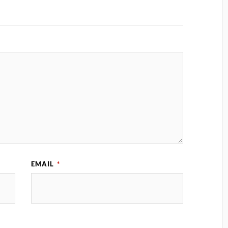
EMAIL
*