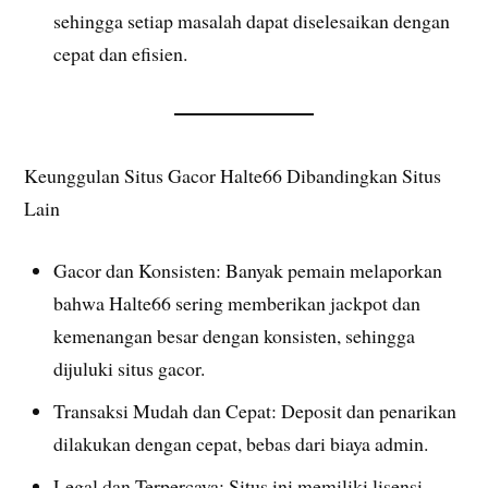
sehingga setiap masalah dapat diselesaikan dengan
cepat dan efisien.
Keunggulan Situs Gacor Halte66 Dibandingkan Situs
Lain
Gacor dan Konsisten: Banyak pemain melaporkan
bahwa Halte66 sering memberikan jackpot dan
kemenangan besar dengan konsisten, sehingga
dijuluki situs gacor.
Transaksi Mudah dan Cepat: Deposit dan penarikan
dilakukan dengan cepat, bebas dari biaya admin.
Legal dan Terpercaya: Situs ini memiliki lisensi