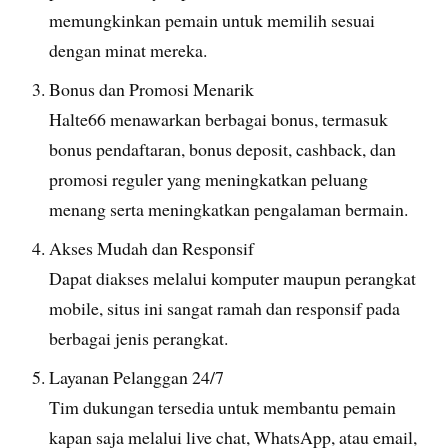
memungkinkan pemain untuk memilih sesuai
dengan minat mereka.
Bonus dan Promosi Menarik
Halte66 menawarkan berbagai bonus, termasuk
bonus pendaftaran, bonus deposit, cashback, dan
promosi reguler yang meningkatkan peluang
menang serta meningkatkan pengalaman bermain.
Akses Mudah dan Responsif
Dapat diakses melalui komputer maupun perangkat
mobile, situs ini sangat ramah dan responsif pada
berbagai jenis perangkat.
Layanan Pelanggan 24/7
Tim dukungan tersedia untuk membantu pemain
kapan saja melalui live chat, WhatsApp, atau email,