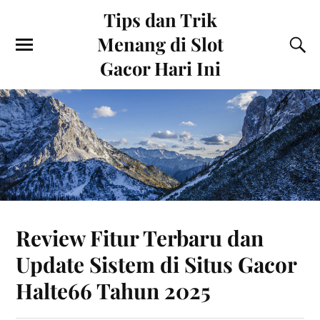
Tips dan Trik
Menang di Slot
Gacor Hari Ini
Review Fitur Terbaru dan
Update Sistem di Situs Gacor
Halte66 Tahun 2025