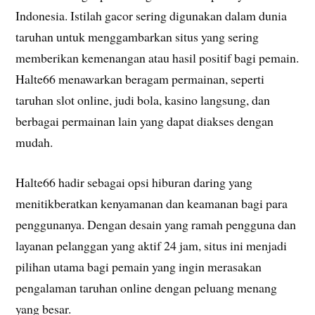
Indonesia. Istilah gacor sering digunakan dalam dunia
taruhan untuk menggambarkan situs yang sering
memberikan kemenangan atau hasil positif bagi pemain.
Halte66 menawarkan beragam permainan, seperti
taruhan slot online, judi bola, kasino langsung, dan
berbagai permainan lain yang dapat diakses dengan
mudah.
Halte66 hadir sebagai opsi hiburan daring yang
menitikberatkan kenyamanan dan keamanan bagi para
penggunanya. Dengan desain yang ramah pengguna dan
layanan pelanggan yang aktif 24 jam, situs ini menjadi
pilihan utama bagi pemain yang ingin merasakan
pengalaman taruhan online dengan peluang menang
yang besar.