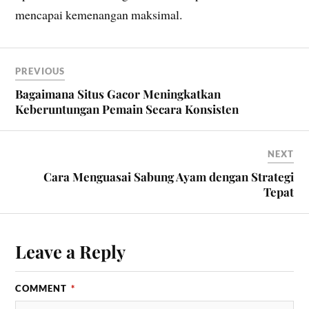
mencapai kemenangan maksimal.
PREVIOUS
Bagaimana Situs Gacor Meningkatkan
Keberuntungan Pemain Secara Konsisten
NEXT
Cara Menguasai Sabung Ayam dengan Strategi
Tepat
Leave a Reply
COMMENT
*