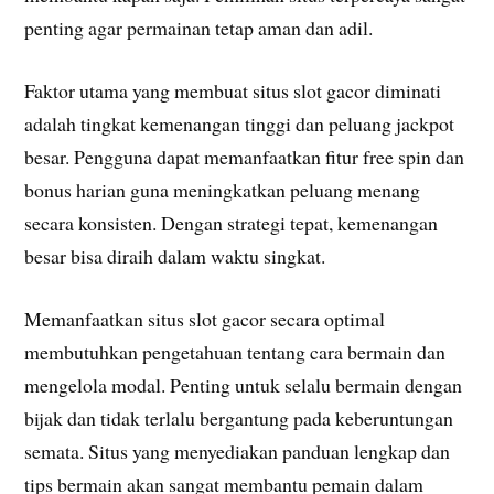
penting agar permainan tetap aman dan adil.
Faktor utama yang membuat situs slot gacor diminati
adalah tingkat kemenangan tinggi dan peluang jackpot
besar. Pengguna dapat memanfaatkan fitur free spin dan
bonus harian guna meningkatkan peluang menang
secara konsisten. Dengan strategi tepat, kemenangan
besar bisa diraih dalam waktu singkat.
Memanfaatkan situs slot gacor secara optimal
membutuhkan pengetahuan tentang cara bermain dan
mengelola modal. Penting untuk selalu bermain dengan
bijak dan tidak terlalu bergantung pada keberuntungan
semata. Situs yang menyediakan panduan lengkap dan
tips bermain akan sangat membantu pemain dalam