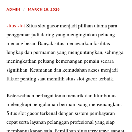
ADMIN
MARCH 18, 2026
situs slot
Situs slot gacor menjadi pilihan utama para
penggemar judi daring yang menginginkan peluang
menang besar. Banyak situs menawarkan fasilitas
lengkap dan permainan yang menguntungkan, sehingga
meningkatkan peluang kemenangan pemain secara
signifikan. Keamanan dan kemudahan akses menjadi
faktor penting saat memilih situs slot gacor terbaik.
Ketersediaan berbagai tema menarik dan fitur bonus
melengkapi pengalaman bermain yang menyenangkan.
Situs slot gacor terkenal dengan sistem pembayaran
cepat serta layanan pelanggan profesional yang siap
membantu kapan saja. Pemilihan situs terpercaya sangat