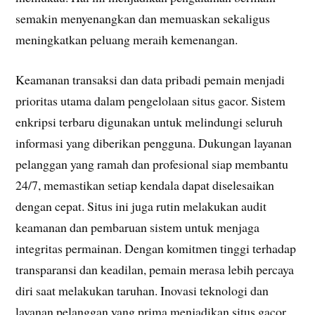
semakin menyenangkan dan memuaskan sekaligus
meningkatkan peluang meraih kemenangan.
Keamanan transaksi dan data pribadi pemain menjadi
prioritas utama dalam pengelolaan situs gacor. Sistem
enkripsi terbaru digunakan untuk melindungi seluruh
informasi yang diberikan pengguna. Dukungan layanan
pelanggan yang ramah dan profesional siap membantu
24/7, memastikan setiap kendala dapat diselesaikan
dengan cepat. Situs ini juga rutin melakukan audit
keamanan dan pembaruan sistem untuk menjaga
integritas permainan. Dengan komitmen tinggi terhadap
transparansi dan keadilan, pemain merasa lebih percaya
diri saat melakukan taruhan. Inovasi teknologi dan
layanan pelanggan yang prima menjadikan situs gacor