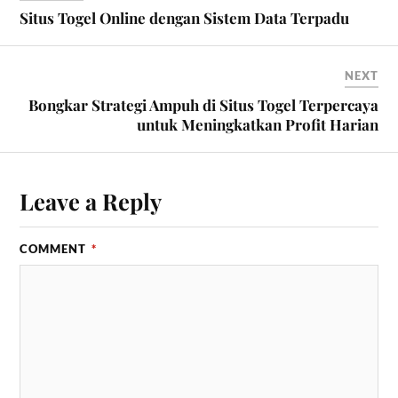
Situs Togel Online dengan Sistem Data Terpadu
NEXT
Bongkar Strategi Ampuh di Situs Togel Terpercaya
untuk Meningkatkan Profit Harian
Leave a Reply
COMMENT
*