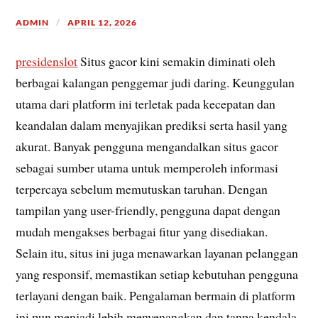
ADMIN
APRIL 12, 2026
presidenslot
Situs gacor kini semakin diminati oleh
berbagai kalangan penggemar judi daring. Keunggulan
utama dari platform ini terletak pada kecepatan dan
keandalan dalam menyajikan prediksi serta hasil yang
akurat. Banyak pengguna mengandalkan situs gacor
sebagai sumber utama untuk memperoleh informasi
terpercaya sebelum memutuskan taruhan. Dengan
tampilan yang user-friendly, pengguna dapat dengan
mudah mengakses berbagai fitur yang disediakan.
Selain itu, situs ini juga menawarkan layanan pelanggan
yang responsif, memastikan setiap kebutuhan pengguna
terlayani dengan baik. Pengalaman bermain di platform
ini pun menjadi lebih menyenangkan dan tanpa kendala