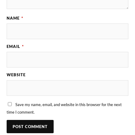
NAME
*
EMAIL
*
WEBSITE
Save my name, email, and website in this browser for the next
time I comment.