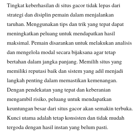
Tingkat keberhasilan di situs gacor tidak lepas dari
strategi dan disiplin pemain dalam menjalankan
taruhan. Menggunakan tips dan trik yang tepat dapat
meningkatkan peluang untuk mendapatkan hasil
maksimal. Pemain disarankan untuk melakukan analisis
dan mengelola modal secara bijaksana agar tetap
bertahan dalam jangka panjang. Memilih situs yang
memiliki reputasi baik dan sistem yang adil menjadi
langkah penting dalam memastikan kemenangan.
Dengan pendekatan yang tepat dan keberanian
mengambil risiko, peluang untuk mendapatkan
keuntungan besar dari situs gacor akan semakin terbuka.
Kunci utama adalah tetap konsisten dan tidak mudah
tergoda dengan hasil instan yang belum pasti.