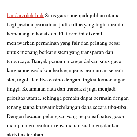
bandarcolok link
Situs gacor menjadi pilihan utama
bagi pecinta permainan judi online yang ingin meraih
kemenangan konsisten. Platform ini dikenal
menawarkan permainan yang fair dan peluang besar
untuk menang berkat sistem yang transparan dan
terpercaya. Banyak pemain mengandalkan situs gacor
karena menyediakan berbagai jenis permainan seperti
slot, togel, dan live casino dengan tingkat kemenangan
tinggi. Keamanan data dan transaksi juga menjadi
prioritas utama, sehingga pemain dapat bermain dengan
tenang tanpa khawatir kehilangan dana secara tiba-tiba.
Dengan layanan pelanggan yang responsif, situs gacor
mampu memberikan kenyamanan saat menjalankan
aktivitas taruhan.