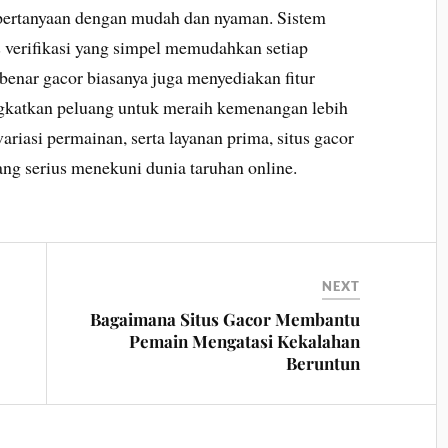
pertanyaan dengan mudah dan nyaman. Sistem
 verifikasi yang simpel memudahkan setiap
-benar gacor biasanya juga menyediakan fitur
ngkatkan peluang untuk meraih kemenangan lebih
riasi permainan, serta layanan prima, situs gacor
ng serius menekuni dunia taruhan online.
NEXT
Bagaimana Situs Gacor Membantu
Pemain Mengatasi Kekalahan
Beruntun