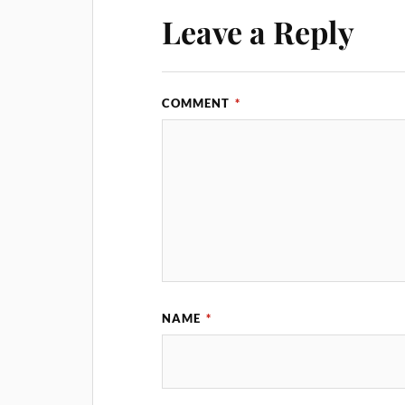
Leave a Reply
COMMENT
*
NAME
*