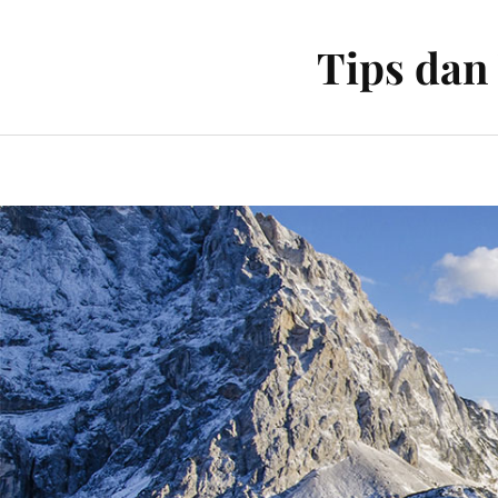
Tips dan 