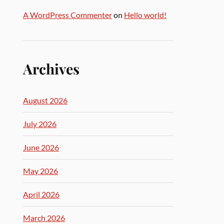
A WordPress Commenter
on
Hello world!
Archives
August 2026
July 2026
June 2026
May 2026
April 2026
March 2026