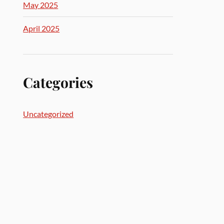
May 2025
April 2025
Categories
Uncategorized