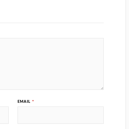
EMAIL
*