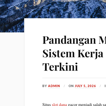
Pandangan M
Sistem Kerja
Terkini
BY
ADMIN
ON
JULY 5, 2026
Situs
slot dana
gacor menjadi salah sa