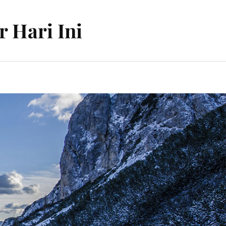
r Hari Ini