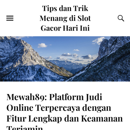
Tips dan Trik
Menang di Slot
Gacor Hari Ini
Mewah89: Platform Judi
Online Terpercaya dengan
Fitur Lengkap dan Keamanan
Terjamin