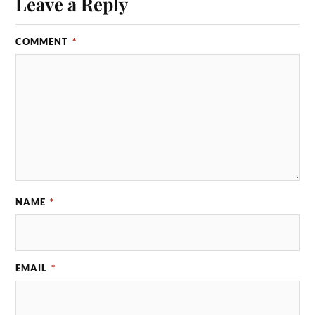
Leave a Reply
COMMENT
*
NAME
*
EMAIL
*