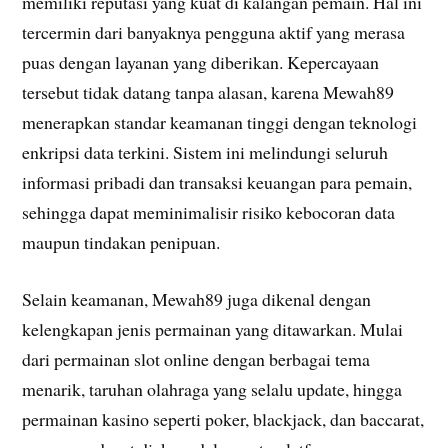
memiliki reputasi yang kuat di kalangan pemain. Hal ini
tercermin dari banyaknya pengguna aktif yang merasa
puas dengan layanan yang diberikan. Kepercayaan
tersebut tidak datang tanpa alasan, karena Mewah89
menerapkan standar keamanan tinggi dengan teknologi
enkripsi data terkini. Sistem ini melindungi seluruh
informasi pribadi dan transaksi keuangan para pemain,
sehingga dapat meminimalisir risiko kebocoran data
maupun tindakan penipuan.
Selain keamanan, Mewah89 juga dikenal dengan
kelengkapan jenis permainan yang ditawarkan. Mulai
dari permainan slot online dengan berbagai tema
menarik, taruhan olahraga yang selalu update, hingga
permainan kasino seperti poker, blackjack, dan baccarat,