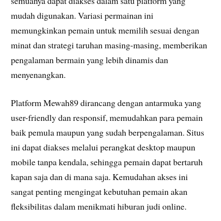
semuanya dapat diakses dalam satu platform yang
mudah digunakan. Variasi permainan ini
memungkinkan pemain untuk memilih sesuai dengan
minat dan strategi taruhan masing-masing, memberikan
pengalaman bermain yang lebih dinamis dan
menyenangkan.
Platform Mewah89 dirancang dengan antarmuka yang
user-friendly dan responsif, memudahkan para pemain
baik pemula maupun yang sudah berpengalaman. Situs
ini dapat diakses melalui perangkat desktop maupun
mobile tanpa kendala, sehingga pemain dapat bertaruh
kapan saja dan di mana saja. Kemudahan akses ini
sangat penting mengingat kebutuhan pemain akan
fleksibilitas dalam menikmati hiburan judi online.