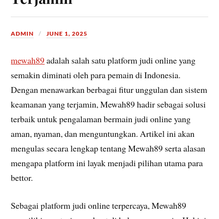
ADMIN
JUNE 1, 2025
mewah89
adalah salah satu platform judi online yang
semakin diminati oleh para pemain di Indonesia.
Dengan menawarkan berbagai fitur unggulan dan sistem
keamanan yang terjamin, Mewah89 hadir sebagai solusi
terbaik untuk pengalaman bermain judi online yang
aman, nyaman, dan menguntungkan. Artikel ini akan
mengulas secara lengkap tentang Mewah89 serta alasan
mengapa platform ini layak menjadi pilihan utama para
bettor.
Sebagai platform judi online terpercaya, Mewah89