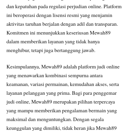
dan kepatuhan pada regulasi perjudian online. Platform
ini beroperasi dengan lisensi resmi yang menjamin
aktivitas taruhan berjalan dengan adil dan transparan.
Komitmen ini menunjukkan keseriusan Mewah89
dalam memberikan layanan yang tidak hanya
menghibur, tetapi juga bertanggung jawab.
Kesimpulannya, Mewah89 adalah platform judi online
yang menawarkan kombinasi sempurna antara
keamanan, variasi permainan, kemudahan akses, serta
layanan pelanggan yang prima. Bagi para penggemar
judi online, Mewah89 merupakan pilihan terpercaya
yang mampu memberikan pengalaman bermain yang
maksimal dan menguntungkan. Dengan segala
keunggulan yang dimiliki, tidak heran jika Mewah89