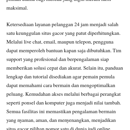
maksimal.
Ketersediaan layanan pelanggan 24 jam menjadi salah
satu keunggulan situs gacor yang patut diperhitungkan.
Melalui live chat, email, maupun telepon, pengguna
dapat memperoleh bantuan kapan saja dibutuhkan. Tim
support yang profesional dan berpengalaman siap
memberikan solusi cepat dan akurat. Selain itu, panduan
lengkap dan tutorial disediakan agar pemain pemula
dapat memahami cara bermain dan mengoptimalkan
peluang. Kemudahan akses melalui berbagai perangkat
seperti ponsel dan komputer juga menjadi nilai tambah.
Semua fasilitas ini memastikan pengalaman bermain
yang nyaman, aman, dan menyenangkan, menjadikan
situs gacor pilihan nomor satu di dunia judi online.