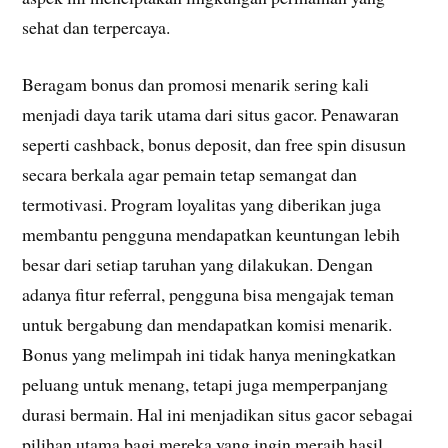
sehat dan terpercaya.
Beragam bonus dan promosi menarik sering kali
menjadi daya tarik utama dari situs gacor. Penawaran
seperti cashback, bonus deposit, dan free spin disusun
secara berkala agar pemain tetap semangat dan
termotivasi. Program loyalitas yang diberikan juga
membantu pengguna mendapatkan keuntungan lebih
besar dari setiap taruhan yang dilakukan. Dengan
adanya fitur referral, pengguna bisa mengajak teman
untuk bergabung dan mendapatkan komisi menarik.
Bonus yang melimpah ini tidak hanya meningkatkan
peluang untuk menang, tetapi juga memperpanjang
durasi bermain. Hal ini menjadikan situs gacor sebagai
pilihan utama bagi mereka yang ingin meraih hasil