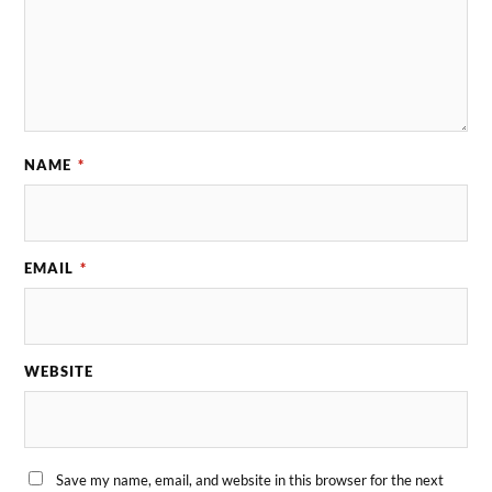
NAME
*
EMAIL
*
WEBSITE
Save my name, email, and website in this browser for the next