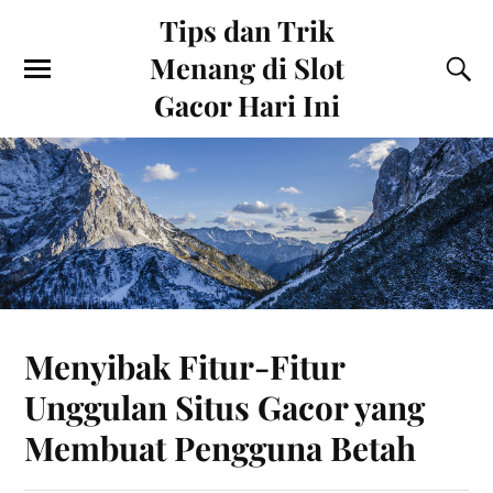
Tips dan Trik
Menang di Slot
Gacor Hari Ini
Menyibak Fitur-Fitur
Unggulan Situs Gacor yang
Membuat Pengguna Betah