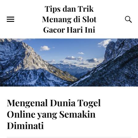
Tips dan Trik
Menang di Slot
Gacor Hari Ini
Mengenal Dunia Togel
Online yang Semakin
Diminati