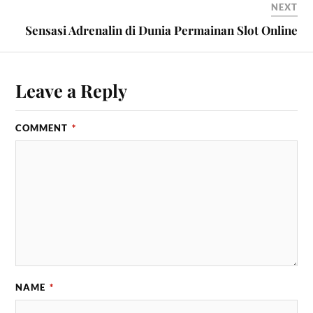
NEXT
Sensasi Adrenalin di Dunia Permainan Slot Online
Leave a Reply
COMMENT
*
NAME
*