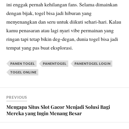
ini enggak pernah kehilangan fans. Selama dimainkan
dengan bijak, togel bisa jadi hiburan yang
menyenangkan dan seru untuk diikuti sehari-hari. Kalau
kamu penasaran atau lagi nyari vibe permainan yang
ringan tapi tetap bikin deg-degan, dunia togel bisa jadi
tempat yang pas buat eksplorasi.
PANEN TOGEL
PANENTOGEL
PANENTOGEL LOGIN
TOGEL ONLINE
PREVIOUS
Mengapa Situs Slot Gacor Menjadi Solusi Bagi
Mereka yang Ingin Menang Besar