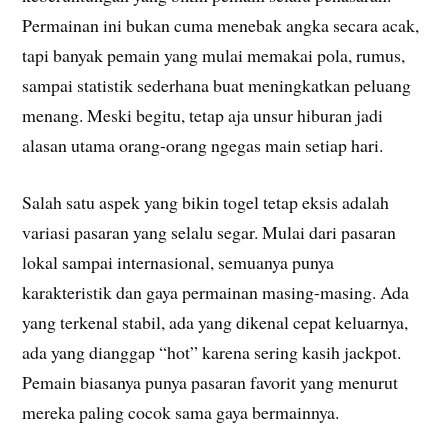
Permainan ini bukan cuma menebak angka secara acak,
tapi banyak pemain yang mulai memakai pola, rumus,
sampai statistik sederhana buat meningkatkan peluang
menang. Meski begitu, tetap aja unsur hiburan jadi
alasan utama orang-orang ngegas main setiap hari.
Salah satu aspek yang bikin togel tetap eksis adalah
variasi pasaran yang selalu segar. Mulai dari pasaran
lokal sampai internasional, semuanya punya
karakteristik dan gaya permainan masing-masing. Ada
yang terkenal stabil, ada yang dikenal cepat keluarnya,
ada yang dianggap “hot” karena sering kasih jackpot.
Pemain biasanya punya pasaran favorit yang menurut
mereka paling cocok sama gaya bermainnya.