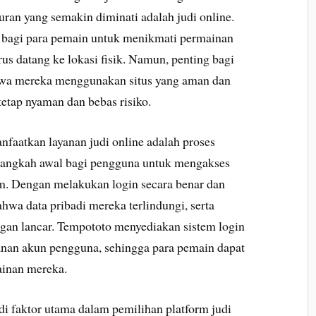
uran yang semakin diminati adalah judi online.
bagi para pemain untuk menikmati permainan
rus datang ke lokasi fisik. Namun, penting bagi
hwa mereka menggunakan situs yang aman dan
etap nyaman dan bebas risiko.
faatkan layanan judi online adalah proses
i langkah awal bagi pengguna untuk mengakses
orm. Dengan melakukan login secara benar dan
wa data pribadi mereka terlindungi, serta
ngan lancar. Tempototo menyediakan sistem login
nan akun pengguna, sehingga para pemain dapat
ainan mereka.
 faktor utama dalam pemilihan platform judi