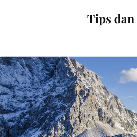
Tips dan 