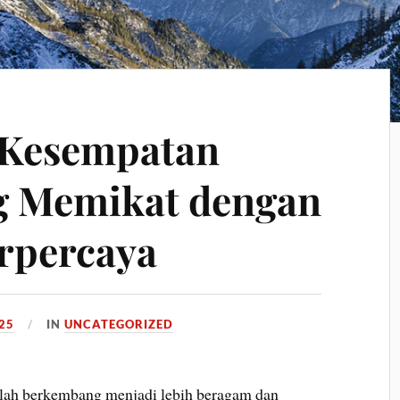
Kesempatan
g Memikat dengan
rpercaya
25
IN
UNCATEGORIZED
telah berkembang menjadi lebih beragam dan