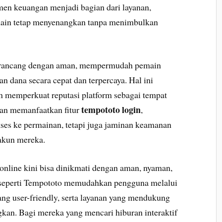
en keuangan menjadi bagian dari layanan,
ain tetap menyenangkan tanpa menimbulkan
 dirancang dengan aman, mempermudah pemain
n dana secara cepat dan terpercaya. Hal ini
memperkuat reputasi platform sebagai tempat
tempototo login
gan memanfaatkan fitur
,
ses ke permainan, tetapi juga jaminan keamanan
akun mereka.
online kini bisa dinikmati dengan aman, nyaman,
 seperti Tempototo memudahkan pengguna melalui
ng user-friendly, serta layanan yang mendukung
an. Bagi mereka yang mencari hiburan interaktif