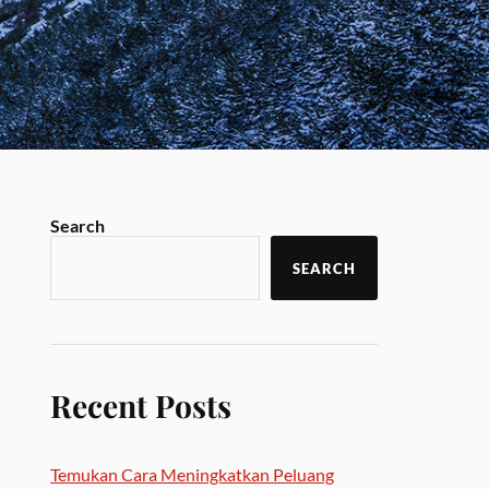
Search
SEARCH
Recent Posts
Temukan Cara Meningkatkan Peluang