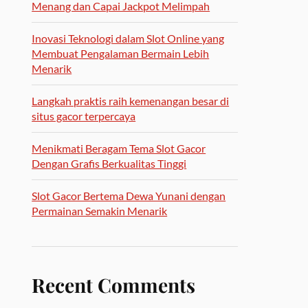
Menang dan Capai Jackpot Melimpah
Inovasi Teknologi dalam Slot Online yang
Membuat Pengalaman Bermain Lebih
Menarik
Langkah praktis raih kemenangan besar di
situs gacor terpercaya
Menikmati Beragam Tema Slot Gacor
Dengan Grafis Berkualitas Tinggi
Slot Gacor Bertema Dewa Yunani dengan
Permainan Semakin Menarik
Recent Comments