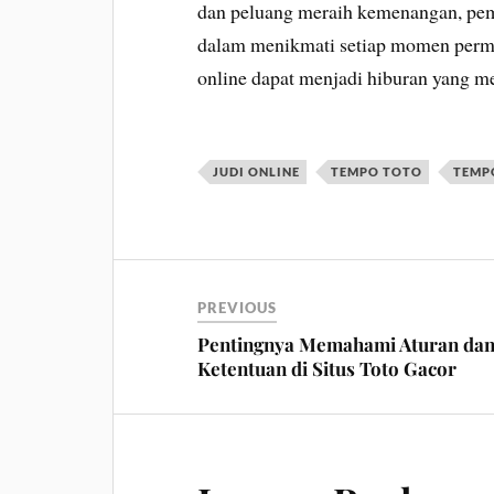
dan peluang meraih kemenangan, pemi
dalam menikmati setiap momen perm
online dapat menjadi hiburan yang m
JUDI ONLINE
TEMPO TOTO
TEMP
PREVIOUS
Pentingnya Memahami Aturan da
Ketentuan di Situs Toto Gacor