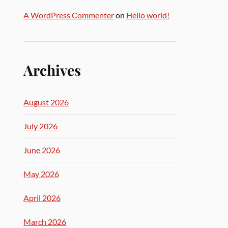
A WordPress Commenter
on
Hello world!
Archives
August 2026
July 2026
June 2026
May 2026
April 2026
March 2026