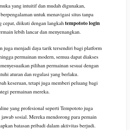
muka yang intuitif dan mudah digunakan,
erpengalaman untuk menavigasi situs tanpa
tempototo login
 cepat, diikuti dengan langkah
ermain lebih lancar dan menyenangkan.
 juga menjadi daya tarik tersendiri bagi platform
l hingga permainan modern, semua dapat diakses
t menyesuaikan pilihan permainan sesuai dengan
tuhi aturan dan regulasi yang berlaku.
h keseruan, tetapi juga memberi peluang bagi
tegi permainan mereka.
nline yang profesional seperti Tempototo juga
 jawab sosial. Mereka mendorong para pemain
apkan batasan pribadi dalam aktivitas berjudi.