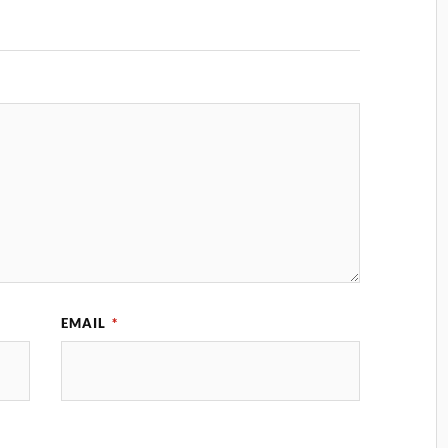
EMAIL
*