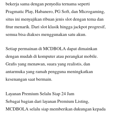
bekerja sama dengan penyedia ternama seperti
Pragmatic Play, Habanero, PG Soft, dan Microgaming,
situs ini menyajikan ribuan jenis slot dengan tema dan
fitur menarik. Dari slot klasik hingga jackpot progresif,
semua bisa diakses menggunakan satu akun.
Setiap permainan di MCDBOLA dapat dimainkan
dengan mudah di komputer atau perangkat mobile.
Grafis yang menawan, suara yang realistis, dan
antarmuka yang ramah pengguna meningkatkan
kesenangan saat bermain.
Layanan Premium Selalu Siap 24 Jam
Sebagai bagian dari layanan Premium Listing,
MCDBOLA selalu siap memberikan dukungan kepada