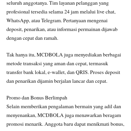
seluruh anggotanya. Tim layanan pelanggan yang
profesional tersedia selama 24 jam melalui live chat,
WhatsApp, atau Telegram. Pertanyaan mengenai
deposit, penarikan, atau informasi permainan dijawab
dengan cepat dan ramah.
Tak hanya itu, MCDBOLA juga menyediakan berbagai
metode transaksi yang aman dan cepat, termasuk
transfer bank lokal, e-wallet, dan QRIS. Proses deposit
dan penarikan dijamin berjalan lancar dan cepat.
Promo dan Bonus Berlimpah
Selain memberikan pengalaman bermain yang adil dan
menyenankan, MCDBOLA juga menawarkan beragam
promosi menarik. Anggota baru dapat menikmati bonus,