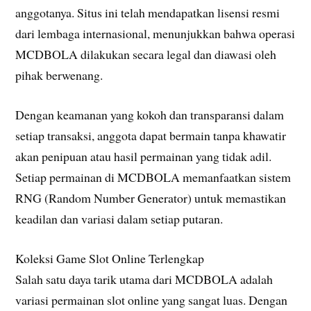
anggotanya. Situs ini telah mendapatkan lisensi resmi
dari lembaga internasional, menunjukkan bahwa operasi
MCDBOLA dilakukan secara legal dan diawasi oleh
pihak berwenang.
Dengan keamanan yang kokoh dan transparansi dalam
setiap transaksi, anggota dapat bermain tanpa khawatir
akan penipuan atau hasil permainan yang tidak adil.
Setiap permainan di MCDBOLA memanfaatkan sistem
RNG (Random Number Generator) untuk memastikan
keadilan dan variasi dalam setiap putaran.
Koleksi Game Slot Online Terlengkap
Salah satu daya tarik utama dari MCDBOLA adalah
variasi permainan slot online yang sangat luas. Dengan