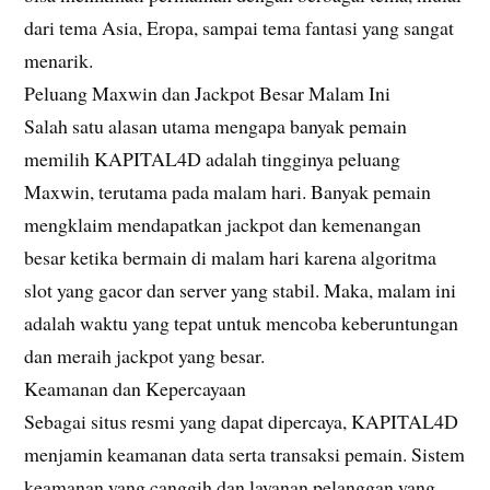
dari tema Asia, Eropa, sampai tema fantasi yang sangat
menarik.
Peluang Maxwin dan Jackpot Besar Malam Ini
Salah satu alasan utama mengapa banyak pemain
memilih KAPITAL4D adalah tingginya peluang
Maxwin, terutama pada malam hari. Banyak pemain
mengklaim mendapatkan jackpot dan kemenangan
besar ketika bermain di malam hari karena algoritma
slot yang gacor dan server yang stabil. Maka, malam ini
adalah waktu yang tepat untuk mencoba keberuntungan
dan meraih jackpot yang besar.
Keamanan dan Kepercayaan
Sebagai situs resmi yang dapat dipercaya, KAPITAL4D
menjamin keamanan data serta transaksi pemain. Sistem
keamanan yang canggih dan layanan pelanggan yang