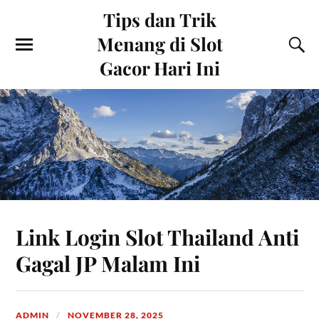
Tips dan Trik
Menang di Slot
Gacor Hari Ini
Link Login Slot Thailand Anti
Gagal JP Malam Ini
ADMIN
NOVEMBER 28, 2025