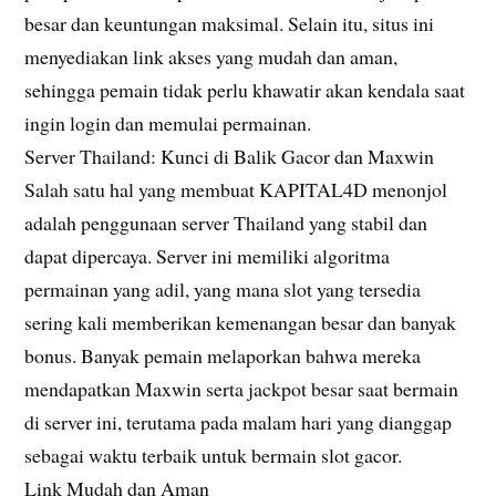
besar dan keuntungan maksimal. Selain itu, situs ini
menyediakan link akses yang mudah dan aman,
sehingga pemain tidak perlu khawatir akan kendala saat
ingin login dan memulai permainan.
Server Thailand: Kunci di Balik Gacor dan Maxwin
Salah satu hal yang membuat KAPITAL4D menonjol
adalah penggunaan server Thailand yang stabil dan
dapat dipercaya. Server ini memiliki algoritma
permainan yang adil, yang mana slot yang tersedia
sering kali memberikan kemenangan besar dan banyak
bonus. Banyak pemain melaporkan bahwa mereka
mendapatkan Maxwin serta jackpot besar saat bermain
di server ini, terutama pada malam hari yang dianggap
sebagai waktu terbaik untuk bermain slot gacor.
Link Mudah dan Aman