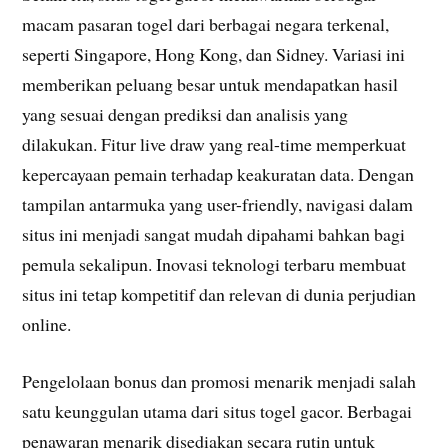
macam pasaran togel dari berbagai negara terkenal,
seperti Singapore, Hong Kong, dan Sidney. Variasi ini
memberikan peluang besar untuk mendapatkan hasil
yang sesuai dengan prediksi dan analisis yang
dilakukan. Fitur live draw yang real-time memperkuat
kepercayaan pemain terhadap keakuratan data. Dengan
tampilan antarmuka yang user-friendly, navigasi dalam
situs ini menjadi sangat mudah dipahami bahkan bagi
pemula sekalipun. Inovasi teknologi terbaru membuat
situs ini tetap kompetitif dan relevan di dunia perjudian
online.
Pengelolaan bonus dan promosi menarik menjadi salah
satu keunggulan utama dari situs togel gacor. Berbagai
penawaran menarik disediakan secara rutin untuk