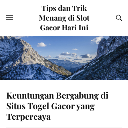
Tips dan Trik
Menang di Slot
Gacor Hari Ini
Keuntungan Bergabung di
Situs Togel Gacor yang
Terpercaya