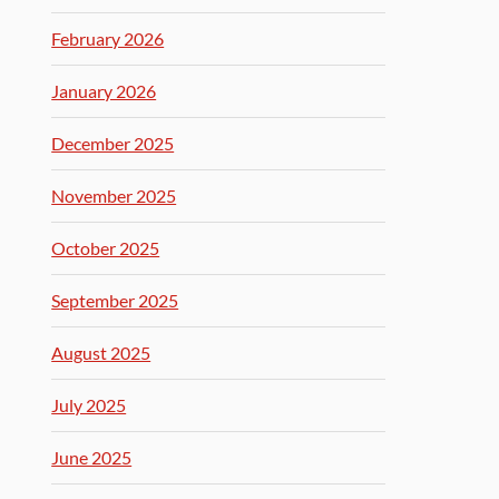
February 2026
January 2026
December 2025
November 2025
October 2025
September 2025
August 2025
July 2025
June 2025