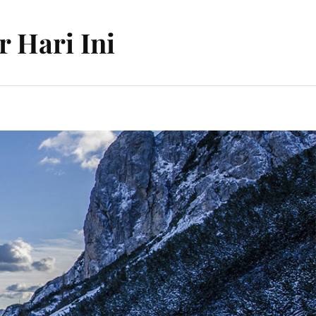
r Hari Ini