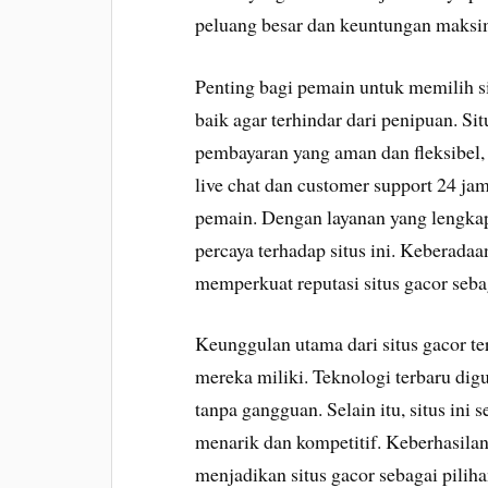
peluang besar dan keuntungan maksi
Penting bagi pemain untuk memilih si
baik agar terhindar dari penipuan. S
pembayaran yang aman dan fleksibel, se
live chat dan customer support 24 ja
pemain. Dengan layanan yang lengkap
percaya terhadap situs ini. Keberada
memperkuat reputasi situs gacor sebag
Keunggulan utama dari situs gacor ter
mereka miliki. Teknologi terbaru di
tanpa gangguan. Selain itu, situs ini 
menarik dan kompetitif. Keberhasil
menjadikan situs gacor sebagai piliha