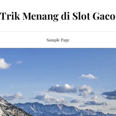
Trik Menang di Slot Gaco
Sample Page