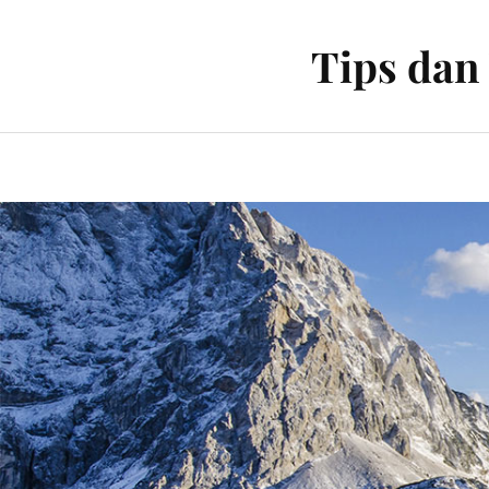
Tips dan 