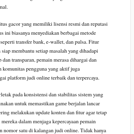
mal.
tus gacor yang memiliki lisensi resmi dan reputasi
itus ini biasanya menyediakan berbagai metode
perti transfer bank, e-wallet, dan pulsa. Fitur
m siap membantu setiap masalah yang dihadapi
 dan transparan, pemain merasa dihargai dan
an komunitas pengguna yang aktif juga
ai platform judi online terbaik dan terpercaya.
letak pada konsistensi dan stabilitas sistem yang
gunakan untuk memastikan game berjalan lancar
sering melakukan update konten dan fitur agar tetap
an mereka dalam menjaga kepercayaan pemain
n nomor satu di kalangan judi online. Tidak hanya