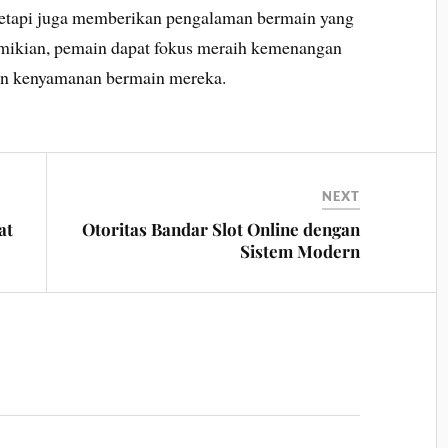
etapi juga memberikan pengalaman bermain yang
ikian, pemain dapat fokus meraih kemenangan
an kenyamanan bermain mereka.
NEXT
at
Otoritas Bandar Slot Online dengan
Sistem Modern