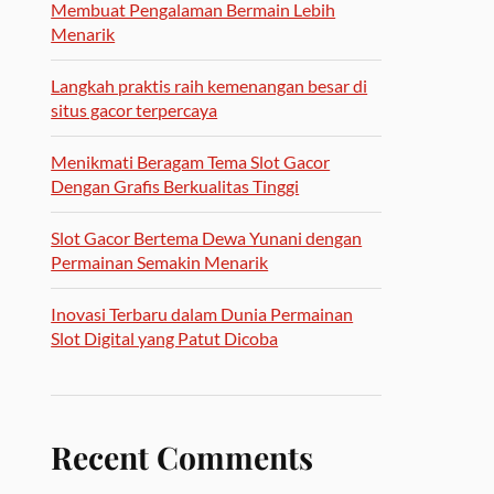
Membuat Pengalaman Bermain Lebih
Menarik
Langkah praktis raih kemenangan besar di
situs gacor terpercaya
Menikmati Beragam Tema Slot Gacor
Dengan Grafis Berkualitas Tinggi
Slot Gacor Bertema Dewa Yunani dengan
Permainan Semakin Menarik
Inovasi Terbaru dalam Dunia Permainan
Slot Digital yang Patut Dicoba
Recent Comments