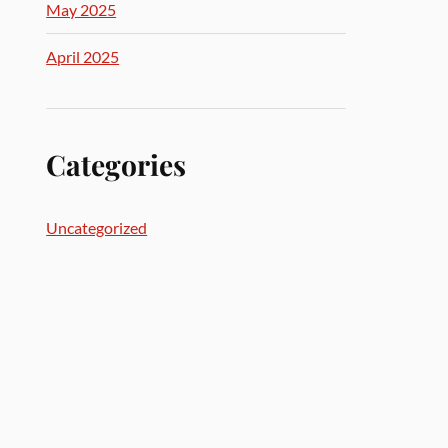
May 2025
April 2025
Categories
Uncategorized