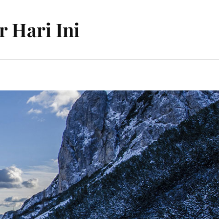
r Hari Ini