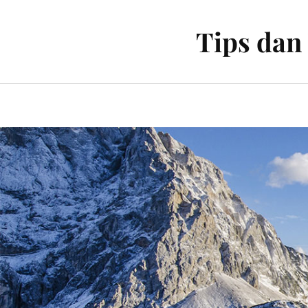
Tips dan 