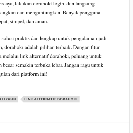
rpercaya, lakukan dorahoki login, dan langsung
enangkan dan menguntungkan. Banyak pengguna
pat, simpel, dan aman.
i solusi praktis dan lengkap untuk pengalaman judi
dorahoki adalah pilihan terbaik. Dengan fitur
a melalui link alternatif dorahoki, peluang untuk
besar semakin terbuka lebar. Jangan ragu untuk
lan dari platform ini!
I LOGIN
LINK ALTERNATIF DORAHOKI