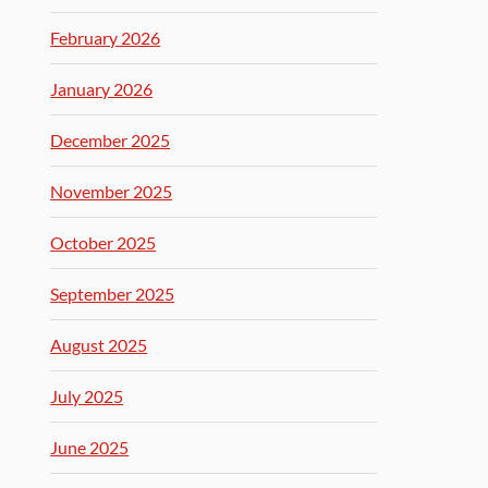
February 2026
January 2026
December 2025
November 2025
October 2025
September 2025
August 2025
July 2025
June 2025