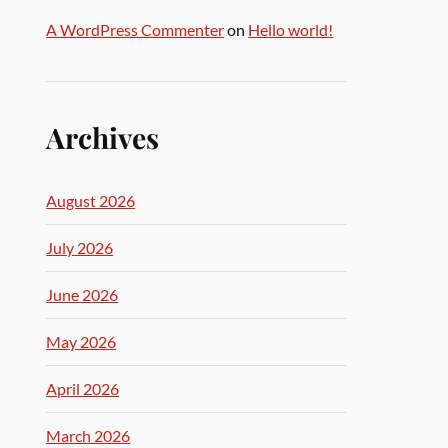
A WordPress Commenter
on
Hello world!
Archives
August 2026
July 2026
June 2026
May 2026
April 2026
March 2026