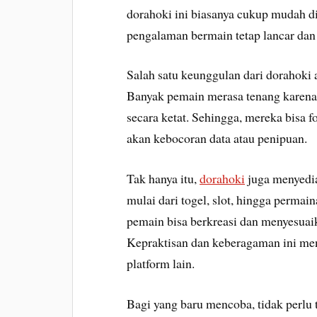
dorahoki ini biasanya cukup mudah di
pengalaman bermain tetap lancar dan
Salah satu keunggulan dari dorahoki 
Banyak pemain merasa tenang karena 
secara ketat. Sehingga, mereka bisa 
akan kebocoran data atau penipuan.
Tak hanya itu,
dorahoki
juga menyedia
mulai dari togel, slot, hingga permain
pemain bisa berkreasi dan menyesuai
Kepraktisan dan keberagaman ini menj
platform lain.
Bagi yang baru mencoba, tidak perlu