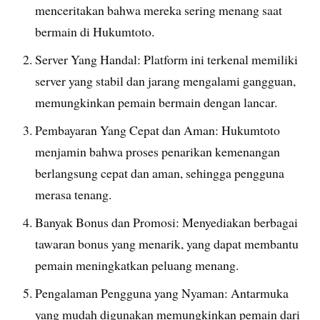
menceritakan bahwa mereka sering menang saat
bermain di Hukumtoto.
Server Yang Handal: Platform ini terkenal memiliki
server yang stabil dan jarang mengalami gangguan,
memungkinkan pemain bermain dengan lancar.
Pembayaran Yang Cepat dan Aman: Hukumtoto
menjamin bahwa proses penarikan kemenangan
berlangsung cepat dan aman, sehingga pengguna
merasa tenang.
Banyak Bonus dan Promosi: Menyediakan berbagai
tawaran bonus yang menarik, yang dapat membantu
pemain meningkatkan peluang menang.
Pengalaman Pengguna yang Nyaman: Antarmuka
yang mudah digunakan memungkinkan pemain dari