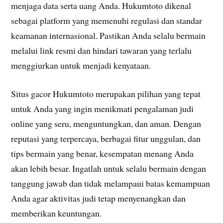
menjaga data serta uang Anda. Hukumtoto dikenal
sebagai platform yang memenuhi regulasi dan standar
keamanan internasional. Pastikan Anda selalu bermain
melalui link resmi dan hindari tawaran yang terlalu
menggiurkan untuk menjadi kenyataan.
Situs gacor Hukumtoto merupakan pilihan yang tepat
untuk Anda yang ingin menikmati pengalaman judi
online yang seru, menguntungkan, dan aman. Dengan
reputasi yang terpercaya, berbagai fitur unggulan, dan
tips bermain yang benar, kesempatan menang Anda
akan lebih besar. Ingatlah untuk selalu bermain dengan
tanggung jawab dan tidak melampaui batas kemampuan
Anda agar aktivitas judi tetap menyenangkan dan
memberikan keuntungan.