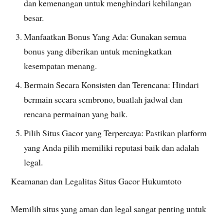
dan kemenangan untuk menghindari kehilangan
besar.
Manfaatkan Bonus Yang Ada: Gunakan semua
bonus yang diberikan untuk meningkatkan
kesempatan menang.
Bermain Secara Konsisten dan Terencana: Hindari
bermain secara sembrono, buatlah jadwal dan
rencana permainan yang baik.
Pilih Situs Gacor yang Terpercaya: Pastikan platform
yang Anda pilih memiliki reputasi baik dan adalah
legal.
Keamanan dan Legalitas Situs Gacor Hukumtoto
Memilih situs yang aman dan legal sangat penting untuk