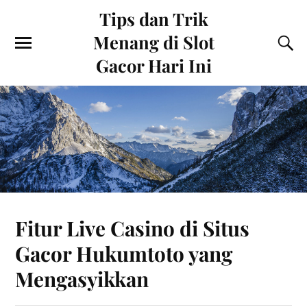
Tips dan Trik
Menang di Slot
Gacor Hari Ini
Fitur Live Casino di Situs
Gacor Hukumtoto yang
Mengasyikkan