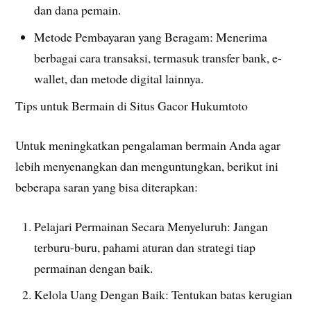
dan dana pemain.
Metode Pembayaran yang Beragam: Menerima
berbagai cara transaksi, termasuk transfer bank, e-
wallet, dan metode digital lainnya.
Tips untuk Bermain di Situs Gacor Hukumtoto
Untuk meningkatkan pengalaman bermain Anda agar
lebih menyenangkan dan menguntungkan, berikut ini
beberapa saran yang bisa diterapkan:
Pelajari Permainan Secara Menyeluruh: Jangan
terburu-buru, pahami aturan dan strategi tiap
permainan dengan baik.
Kelola Uang Dengan Baik: Tentukan batas kerugian