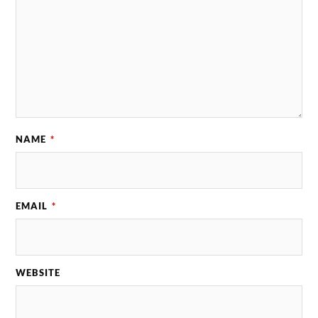
NAME
*
EMAIL
*
WEBSITE