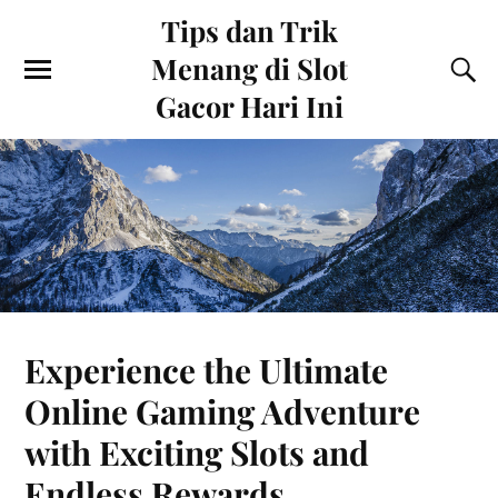
Tips dan Trik
Menang di Slot
Gacor Hari Ini
Experience the Ultimate
Online Gaming Adventure
with Exciting Slots and
Endless Rewards