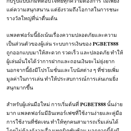
กับรูปแบบเกมที่ตอบโจทย์ทุกความต้องการ ไม่เพียง
แต่ความสนุกสนาน แต่ยังรวมถึงโอกาสในการชนะ
รางวัลใหญ่ที่น่าตื่นเต้น
แพลตฟอร์มนี้ยังเน้นเรื่องความปลอดภัยและความ
PGBET888
เป็นส่วนตัวของผู้เล่น ระบบการเงินของ
ถูกออกแบบมาให้สะดวก รวดเร็ว และปลอดภัย ทำให้
ผู้เล่นมั่นใจได้ว่าการฝากและถอนเงินจะไม่ยุ่งยาก
นอกจากนี้ยังมีโปรโมชั่นและโบนัสต่าง ๆ ที่ช่วยเพิ่ม
มูลค่าในการเล่น ทำให้ประสบการณ์การเล่นเกมยิ่ง
สนุกมากขึ้น
PGBET888
สำหรับผู้เล่นมือใหม่ การเริ่มต้นที่
นั้นง่าย
มาก แพลตฟอร์มมีอินเทอร์เฟซที่ใช้งานง่ายและคู่มือ
การใช้งานที่ชัดเจน ทำให้ทุกคนสามารถเริ่มเล่นได้
โดยไม่ต้องกังวลเรื่องเทคนิคซับซ้อน นอกจากนี้ยังมี