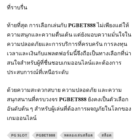
ที่ราบรื่น
PGBET888
ท้ายที่สุด การเลือกเล่นกับ
ไม่เพียงแต่ให้
ความสนุกและความตื่นเต้น แต่ยังมอบความมั่นใจใน
ความปลอดภัยและการบริการที่ครบครัน การลงทุน
เวลาและเงินกับแพลตฟอร์มนี้จึงถือเป็นทางเลือกที่น่า
สนใจสำหรับผู้ที่ชื่นชอบเกมออนไลน์และต้องการ
ประสบการณ์ที่เหนือระดับ
ด้วยความสะดวกสบาย ความปลอดภัย และความ
PGBET888
สนุกสนานที่ครบวงจร
ยังคงเป็นตัวเลือก
อันดับต้น ๆ สำหรับผู้เล่นที่ต้องการผจญภัยในโลกของ
เกมออนไลน์
PG SLOT
PGBET888
ทดลองเล่นสล็อต
สล็อต