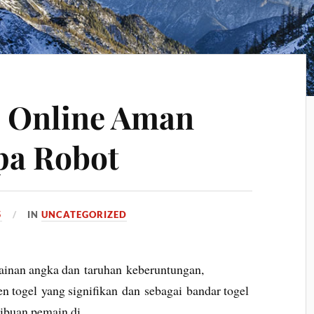
l Online Aman
pa Robot
5
IN
UNCATEGORIZED
inan angka dan taruhan keberuntungan,
ogel yang signifikan dan sebagai bandar togel
ribuan pemain di