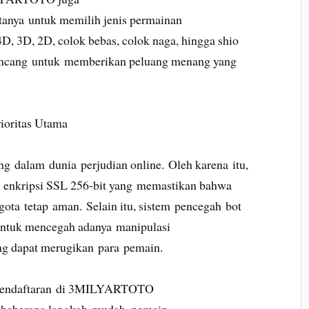
anya untuk memilih jenis permainan
4D, 3D, 2D, colok bebas, colok naga, hingga shio
irancang untuk memberikan peluang menang yang
oritas Utama
ng dalam dunia perjudian online. Oleh karena itu,
kripsi SSL 256-bit yang memastikan bahwa
gota tetap aman. Selain itu, sistem pencegah bot
untuk mencegah adanya manipulasi
ang dapat merugikan para pemain.
 pendaftaran di 3MILYARTOTO