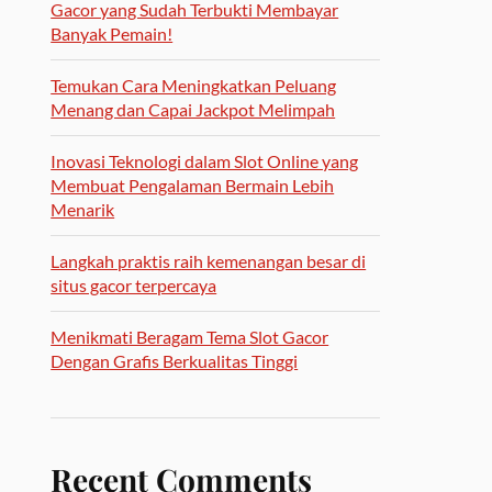
Gacor yang Sudah Terbukti Membayar
Banyak Pemain!
Temukan Cara Meningkatkan Peluang
Menang dan Capai Jackpot Melimpah
Inovasi Teknologi dalam Slot Online yang
Membuat Pengalaman Bermain Lebih
Menarik
Langkah praktis raih kemenangan besar di
situs gacor terpercaya
Menikmati Beragam Tema Slot Gacor
Dengan Grafis Berkualitas Tinggi
Recent Comments