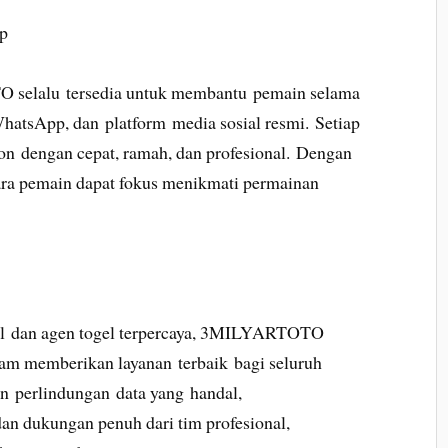
op
 selalu tersedia untuk membantu pemain selama
 WhatsApp, dan platform media sosial resmi. Setiap
on dengan cepat, ramah, dan profesional. Dengan
ara pemain dapat fokus menikmati permainan
gul dan agen togel terpercaya, 3MILYARTOTO
m memberikan layanan terbaik bagi seluruh
n perlindungan data yang handal,
dan dukungan penuh dari tim profesional,