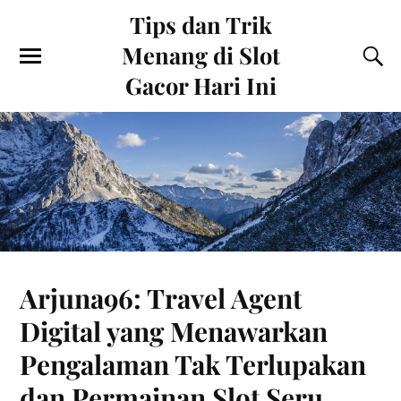
Tips dan Trik
Menang di Slot
Gacor Hari Ini
Arjuna96: Travel Agent
Digital yang Menawarkan
Pengalaman Tak Terlupakan
dan Permainan Slot Seru