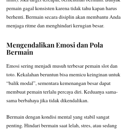
pemain gagal konsisten karena tidak tahu kapan harus
berhenti. Bermain secara disiplin akan membantu Anda
menjaga ritme dan menghindari kerugian besar.
Mengendalikan Emosi dan Pola
Bermain
Emosi sering menjadi musuh terbesar pemain slot dan
toto. Kekalahan beruntun bisa memicu keinginan untuk
“balik modal”, sementara kemenangan besar dapat
membuat pemain terlalu percaya diri. Keduanya sama-
sama berbahaya jika tidak dikendalikan.
Bermain dengan kondisi mental yang stabil sangat
penting. Hindari bermain saat lelah, stres, atau sedang