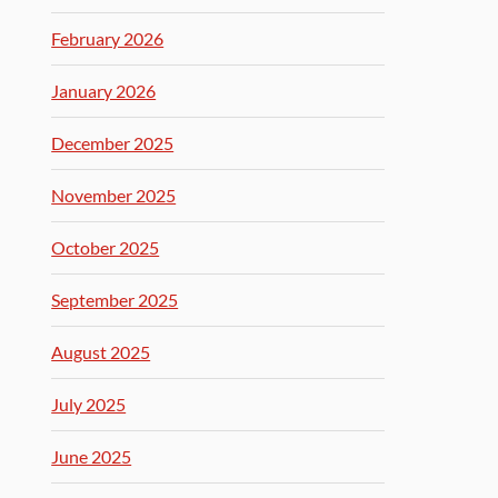
February 2026
January 2026
December 2025
November 2025
October 2025
September 2025
August 2025
July 2025
June 2025