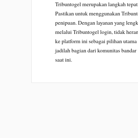
Tribuntogel merupakan langkah tepa
Pastikan untuk menggunakan Tribuntog
penipuan. Dengan layanan yang lengk
melalui Tribuntogel login, tidak heran
ke platform ini sebagai pilihan uta
jadilah bagian dari komunitas bandar 
saat ini.