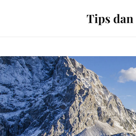
Tips dan 