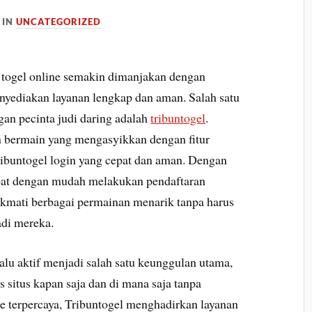
IN
UNCATEGORIZED
r togel online semakin dimanjakan dengan
enyediakan layanan lengkap dan aman. Salah satu
an pecinta judi daring adalah
tribuntogel
.
 bermain yang mengasyikkan dengan fitur
ribuntogel login yang cepat dan aman. Dengan
apat dengan mudah melakukan pendaftaran
ikmati berbagai permainan menarik tanpa harus
adi mereka.
alu aktif menjadi salah satu keunggulan utama,
situs kapan saja dan di mana saja tanpa
e terpercaya, Tribuntogel menghadirkan layanan