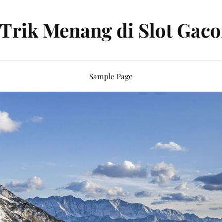
Trik Menang di Slot Gaco
Sample Page