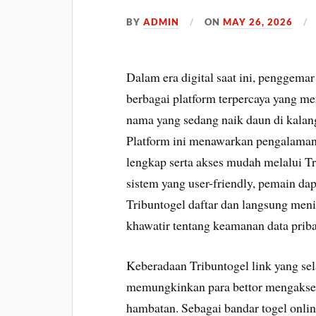
BY
ADMIN
ON
MAY 26, 2026
Dalam era digital saat ini, penggema
berbagai platform terpercaya yang m
nama yang sedang naik daun di kalang
Platform ini menawarkan pengalaman
lengkap serta akses mudah melalui T
sistem yang user-friendly, pemain d
Tribuntogel daftar dan langsung men
khawatir tentang keamanan data prib
Keberadaan Tribuntogel link yang sel
memungkinkan para bettor mengakses 
hambatan. Sebagai bandar togel onlin