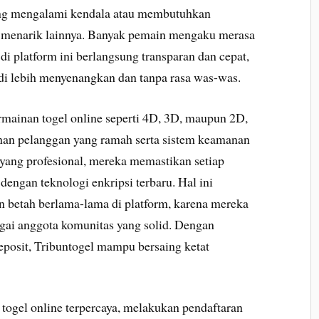
ang mengalami kendala atau membutuhkan
us menarik lainnya. Banyak pemain mengaku merasa
di platform ini berlangsung transparan dan cepat,
i lebih menyenangkan dan tanpa rasa was-was.
rmainan togel online seperti 4D, 3D, maupun 2D,
anan pelanggan yang ramah serta sistem keamanan
e yang profesional, mereka memastikan setiap
 dengan teknologi enkripsi terbaru. Hal ini
 betah berlama-lama di platform, karena mereka
gai anggota komunitas yang solid. Dengan
posit, Tribuntogel mampu bersaing ketat
togel online terpercaya, melakukan pendaftaran