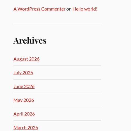
A WordPress Commenter
on
Hello world!
Archives
August 2026
July 2026
June 2026
May 2026
April 2026
March 2026