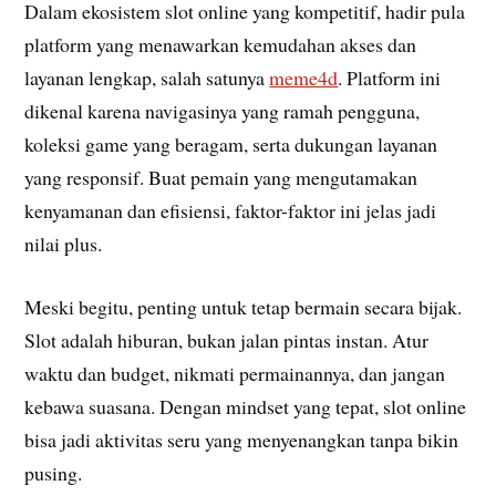
Dalam ekosistem slot online yang kompetitif, hadir pula
platform yang menawarkan kemudahan akses dan
layanan lengkap, salah satunya
meme4d
. Platform ini
dikenal karena navigasinya yang ramah pengguna,
koleksi game yang beragam, serta dukungan layanan
yang responsif. Buat pemain yang mengutamakan
kenyamanan dan efisiensi, faktor-faktor ini jelas jadi
nilai plus.
Meski begitu, penting untuk tetap bermain secara bijak.
Slot adalah hiburan, bukan jalan pintas instan. Atur
waktu dan budget, nikmati permainannya, dan jangan
kebawa suasana. Dengan mindset yang tepat, slot online
bisa jadi aktivitas seru yang menyenangkan tanpa bikin
pusing.