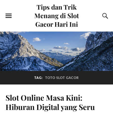
Tips dan Trik
Menang di Slot
Gacor Hari Ini
TAG:
TOTO SLOT GACOR
Slot Online Masa Kini:
Hiburan Digital yang Seru