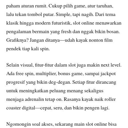
paham aturan rumit. Cukup pilih game, atur taruhan,
lalu tekan tombol putar. Simple, tapi nagih. Dari tema
klasik hingga modern futuristik, slot online menawarkan
pengalaman bermain yang fresh dan nggak bikin bosan.
Grafiknya? Jangan ditanya—udah kayak nonton film
pendek tiap kali spin.
Selain visual, fitur-fitur dalam slot juga makin next level.
Ada free spin, multiplier, bonus game, sampai jackpot
progresif yang bikin deg-degan. Setiap fitur dirancang
untuk meningkatkan peluang menang sekaligus
menjaga adrenalin tetap on. Rasanya kayak naik roller
coaster digital—cepat, seru, dan bikin pengen lagi.
Ngomongin soal akses, sekarang main slot online bisa