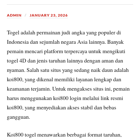
ADMIN
JANUARY 23, 2026
Togel adalah permainan judi angka yang populer di
Indonesia dan sejumlah negara Asia lainnya. Banyak
pemain mencari platform terpercaya untuk mengikuti
togel 4D dan jenis taruhan lainnya dengan aman dan
nyaman. Salah satu situs yang sedang naik daun adalah
koi800, yang dikenal memiliki layanan lengkap dan
keamanan terjamin. Untuk mengakses situs ini, pemain
harus menggunakan koi800 login melalui link resmi
koi800, yang menyediakan akses stabil dan bebas
gangguan.
Koi800 togel menawarkan berbagai format taruhan,