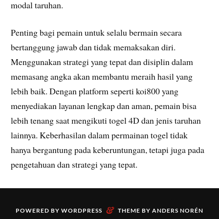
modal taruhan.
Penting bagi pemain untuk selalu bermain secara
bertanggung jawab dan tidak memaksakan diri.
Menggunakan strategi yang tepat dan disiplin dalam
memasang angka akan membantu meraih hasil yang
lebih baik. Dengan platform seperti koi800 yang
menyediakan layanan lengkap dan aman, pemain bisa
lebih tenang saat mengikuti togel 4D dan jenis taruhan
lainnya. Keberhasilan dalam permainan togel tidak
hanya bergantung pada keberuntungan, tetapi juga pada
pengetahuan dan strategi yang tepat.
&
POWERED BY
WORDPRESS
THEME BY
ANDERS NORÉN