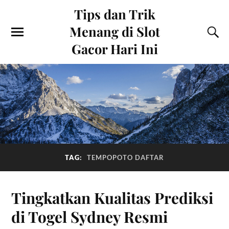
Tips dan Trik
Menang di Slot
Gacor Hari Ini
TAG:
TEMPOPOTO DAFTAR
Tingkatkan Kualitas Prediksi
di Togel Sydney Resmi