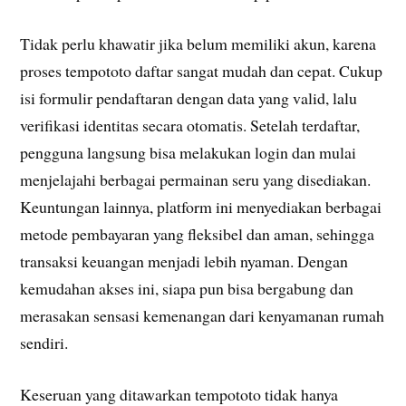
Tidak perlu khawatir jika belum memiliki akun, karena
proses tempototo daftar sangat mudah dan cepat. Cukup
isi formulir pendaftaran dengan data yang valid, lalu
verifikasi identitas secara otomatis. Setelah terdaftar,
pengguna langsung bisa melakukan login dan mulai
menjelajahi berbagai permainan seru yang disediakan.
Keuntungan lainnya, platform ini menyediakan berbagai
metode pembayaran yang fleksibel dan aman, sehingga
transaksi keuangan menjadi lebih nyaman. Dengan
kemudahan akses ini, siapa pun bisa bergabung dan
merasakan sensasi kemenangan dari kenyamanan rumah
sendiri.
Keseruan yang ditawarkan tempototo tidak hanya