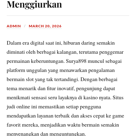
Menggiurkan
ADMIN
MARCH 20, 2026
Dalam era digital saat ini, hiburan daring semakin
diminati oleh berbagai kalangan, terutama penggemar
permainan keberuntungan. Surya898 muncul sebagai
platform unggulan yang menawarkan pengalaman
bermain slot yang tak tertandingi. Dengan berbagai
tema menarik dan fitur inovatif, pengunjung dapat
menikmati sensasi seru layaknya di kasino nyata. Situs
judi online ini memastikan setiap pengguna
mendapatkan layanan terbaik dan akses cepat ke game
favorit mereka, menjadikan waktu bermain semakin
menyenangkan dan menguntungkan.