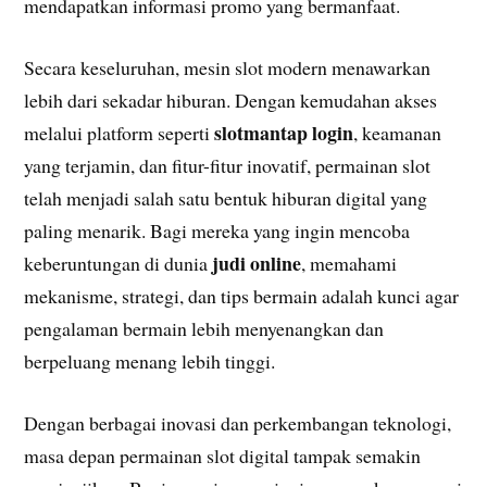
mendapatkan informasi promo yang bermanfaat.
Secara keseluruhan, mesin slot modern menawarkan
lebih dari sekadar hiburan. Dengan kemudahan akses
slotmantap login
melalui platform seperti
, keamanan
yang terjamin, dan fitur-fitur inovatif, permainan slot
telah menjadi salah satu bentuk hiburan digital yang
paling menarik. Bagi mereka yang ingin mencoba
judi online
keberuntungan di dunia
, memahami
mekanisme, strategi, dan tips bermain adalah kunci agar
pengalaman bermain lebih menyenangkan dan
berpeluang menang lebih tinggi.
Dengan berbagai inovasi dan perkembangan teknologi,
masa depan permainan slot digital tampak semakin