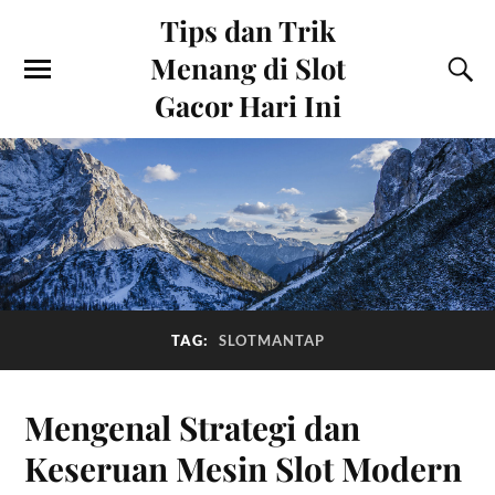
Tips dan Trik
Menang di Slot
Gacor Hari Ini
TAG:
SLOTMANTAP
Mengenal Strategi dan
Keseruan Mesin Slot Modern