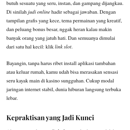
butuh sesuatu yang seru, instan, dan gampang dijangkau.
Di sinilah
judi online
hadir sebagai jawaban. Dengan
tampilan grafis yang kece, tema permainan yang kreatif,
dan peluang bonus besar, nggak heran kalau makin
banyak orang yang jatuh hati. Dan semuanya dimulai
dari satu hal kecil: klik
link slot
.
Bayangin, tanpa harus ribet install aplikasi tambahan
atau keluar rumah, kamu udah bisa merasakan sensasi
seru kayak main di kasino sungguhan. Cukup modal
jaringan internet stabil, dunia hiburan langsung terbuka
lebar.
Kepraktisan yang Jadi Kunci