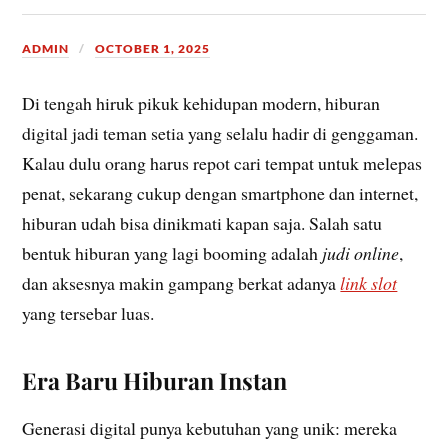
ADMIN
OCTOBER 1, 2025
Di tengah hiruk pikuk kehidupan modern, hiburan
digital jadi teman setia yang selalu hadir di genggaman.
Kalau dulu orang harus repot cari tempat untuk melepas
penat, sekarang cukup dengan smartphone dan internet,
hiburan udah bisa dinikmati kapan saja. Salah satu
bentuk hiburan yang lagi booming adalah
judi online
,
dan aksesnya makin gampang berkat adanya
link slot
yang tersebar luas.
Era Baru Hiburan Instan
Generasi digital punya kebutuhan yang unik: mereka