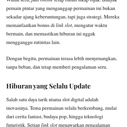
pemain pintar yang menganggap permainan ini bukan
sekadar ajang keberuntungan, tapi juga strategi. Mereka
memanfaatkan bonus di
link slot
, mengatur waktu
bermain, dan memastikan hiburan ini nggak
mengganggu rutinitas lain.
Dengan begitu, permainan terasa lebih menyenangkan,
tanpa beban, dan tetap memberi pengalaman seru.
Hiburan yang Selalu Update
Salah satu daya tarik utama slot digital adalah
inovasinya. Tema permainan selalu berkembang, mulai
dari cerita fantasi, budaya pop, hingga teknologi
futuristik. Setiap
link slot
menawarkan pengalaman