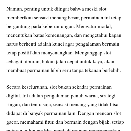
Namun, penting untuk diingat bahwa meski slot
memberikan sensasi menang besar, permainan ini tetap
bergantung pada keberuntungan. Mengatur modal,
menentukan batas kemenangan, dan mengetahui kapan
harus berhenti adalah kunci agar pengalaman bermain
tetap positif dan menyenangkan. Menganggap slot
sebagai hiburan, bukan jalan cepat untuk kaya, akan
membuat permainan lebih seru tanpa tekanan berlebih.
Secara keseluruhan, slot bukan sekadar permainan
digital. Ini adalah pengalaman penuh warna, strategi
ringan, dan tentu saja, sensasi menang yang tidak bisa
didapat di banyak permainan lain. Dengan mencari slot
gacor, memahami fitur, dan bermain dengan bijak, setiap
putaran gulungan bisa menjadi momen menyenangkan