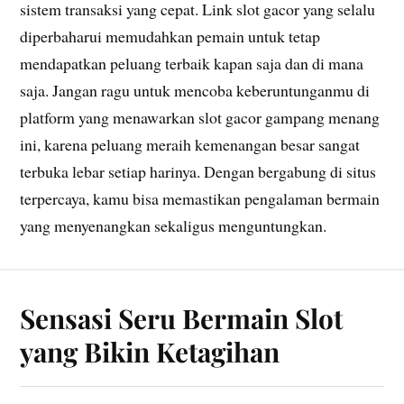
sistem transaksi yang cepat. Link slot gacor yang selalu
diperbaharui memudahkan pemain untuk tetap
mendapatkan peluang terbaik kapan saja dan di mana
saja. Jangan ragu untuk mencoba keberuntunganmu di
platform yang menawarkan slot gacor gampang menang
ini, karena peluang meraih kemenangan besar sangat
terbuka lebar setiap harinya. Dengan bergabung di situs
terpercaya, kamu bisa memastikan pengalaman bermain
yang menyenangkan sekaligus menguntungkan.
Sensasi Seru Bermain Slot
yang Bikin Ketagihan