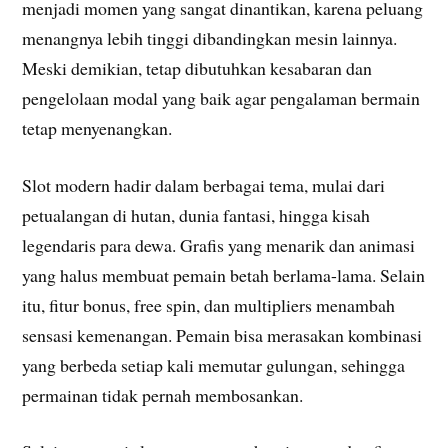
menjadi momen yang sangat dinantikan, karena peluang
menangnya lebih tinggi dibandingkan mesin lainnya.
Meski demikian, tetap dibutuhkan kesabaran dan
pengelolaan modal yang baik agar pengalaman bermain
tetap menyenangkan.
Slot modern hadir dalam berbagai tema, mulai dari
petualangan di hutan, dunia fantasi, hingga kisah
legendaris para dewa. Grafis yang menarik dan animasi
yang halus membuat pemain betah berlama-lama. Selain
itu, fitur bonus, free spin, dan multipliers menambah
sensasi kemenangan. Pemain bisa merasakan kombinasi
yang berbeda setiap kali memutar gulungan, sehingga
permainan tidak pernah membosankan.