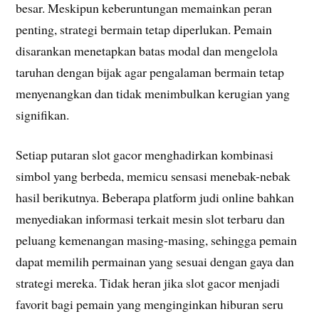
besar. Meskipun keberuntungan memainkan peran
penting, strategi bermain tetap diperlukan. Pemain
disarankan menetapkan batas modal dan mengelola
taruhan dengan bijak agar pengalaman bermain tetap
menyenangkan dan tidak menimbulkan kerugian yang
signifikan.
Setiap putaran slot gacor menghadirkan kombinasi
simbol yang berbeda, memicu sensasi menebak-nebak
hasil berikutnya. Beberapa platform judi online bahkan
menyediakan informasi terkait mesin slot terbaru dan
peluang kemenangan masing-masing, sehingga pemain
dapat memilih permainan yang sesuai dengan gaya dan
strategi mereka. Tidak heran jika slot gacor menjadi
favorit bagi pemain yang menginginkan hiburan seru