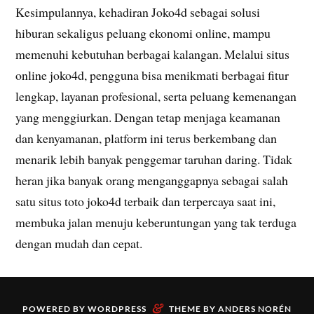
Kesimpulannya, kehadiran Joko4d sebagai solusi
hiburan sekaligus peluang ekonomi online, mampu
memenuhi kebutuhan berbagai kalangan. Melalui situs
online joko4d, pengguna bisa menikmati berbagai fitur
lengkap, layanan profesional, serta peluang kemenangan
yang menggiurkan. Dengan tetap menjaga keamanan
dan kenyamanan, platform ini terus berkembang dan
menarik lebih banyak penggemar taruhan daring. Tidak
heran jika banyak orang menganggapnya sebagai salah
satu situs toto joko4d terbaik dan terpercaya saat ini,
membuka jalan menuju keberuntungan yang tak terduga
dengan mudah dan cepat.
&
POWERED BY
WORDPRESS
THEME BY
ANDERS NORÉN