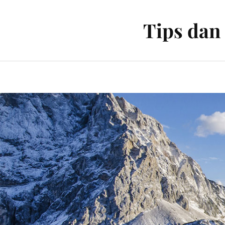
Tips dan 