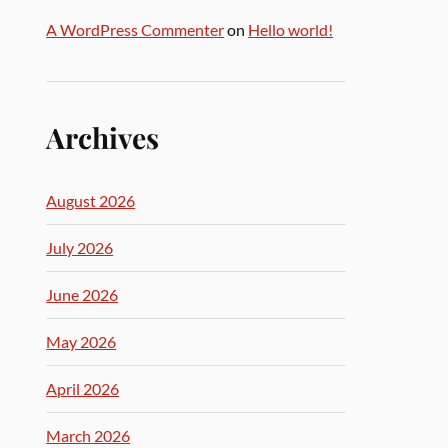
A WordPress Commenter
on
Hello world!
Archives
August 2026
July 2026
June 2026
May 2026
April 2026
March 2026