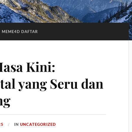
:
MEME4D DAFTAR
Masa Kini:
tal yang Seru dan
ng
25
IN
UNCATEGORIZED