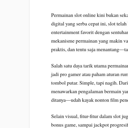
Permainan slot online kini bukan sek
digital yang serba cepat ini, slot tel
entertainment favorit dengan sentuha
mekanisme permainan yang makin vari
praktis, dan tentu saja menantang—tan
Salah satu daya tarik utama permain
jadi pro gamer atau paham aturan rumi
tombol putar. Simple, tapi nagih. Dari
menawarkan pengalaman bermain yang
ditanya—udah kayak nonton film pende
Selain visual, fitur-fitur dalam slot ju
bonus game, sampai jackpot progresif