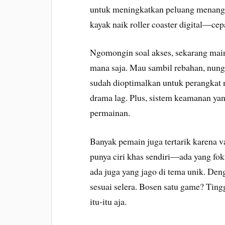
untuk meningkatkan peluang menang s
kayak naik roller coaster digital—cepa
Ngomongin soal akses, sekarang main 
mana saja. Mau sambil rebahan, nung
sudah dioptimalkan untuk perangkat 
drama lag. Plus, sistem keamanan yan
permainan.
Banyak pemain juga tertarik karena va
punya ciri khas sendiri—ada yang foku
ada juga yang jago di tema unik. Deng
sesuai selera. Bosen satu game? Tingg
itu-itu aja.