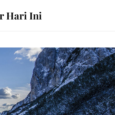
r Hari Ini