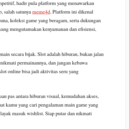
petitif, hadir pula platform yang menawarkan
, salah satunya
meme4d
. Platform ini dikenal
una, koleksi game yang beragam, serta dukungan
 yang mengutamakan kenyamanan dan efisiensi,
main secara bijak. Slot adalah hiburan, bukan jalan
, nikmati permainannya, dan jangan kebawa
ot online bisa jadi aktivitas seru yang
duan pas antara hiburan visual, kemudahan akses,
Buat kamu yang cari pengalaman main game yang
s layak masuk wishlist. Siap putar dan nikmati