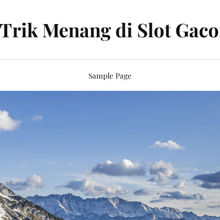
Trik Menang di Slot Gaco
Sample Page