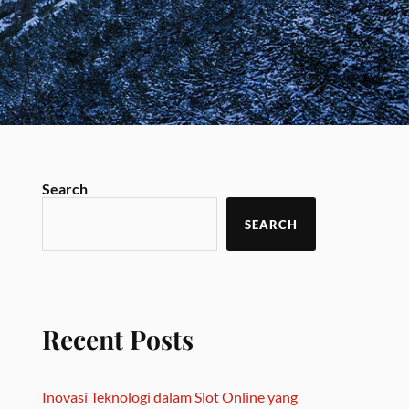
Search
SEARCH
Recent Posts
Inovasi Teknologi dalam Slot Online yang