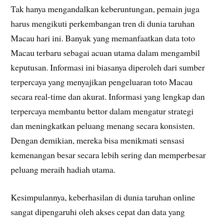
Tak hanya mengandalkan keberuntungan, pemain juga
harus mengikuti perkembangan tren di dunia taruhan
Macau hari ini. Banyak yang memanfaatkan data toto
Macau terbaru sebagai acuan utama dalam mengambil
keputusan. Informasi ini biasanya diperoleh dari sumber
terpercaya yang menyajikan pengeluaran toto Macau
secara real-time dan akurat. Informasi yang lengkap dan
terpercaya membantu bettor dalam mengatur strategi
dan meningkatkan peluang menang secara konsisten.
Dengan demikian, mereka bisa menikmati sensasi
kemenangan besar secara lebih sering dan memperbesar
peluang meraih hadiah utama.
Kesimpulannya, keberhasilan di dunia taruhan online
sangat dipengaruhi oleh akses cepat dan data yang