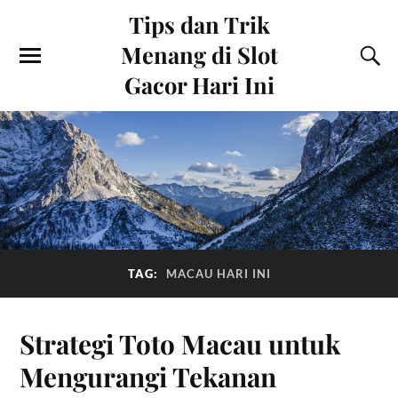
Tips dan Trik
Menang di Slot
Gacor Hari Ini
TAG:
MACAU HARI INI
Strategi Toto Macau untuk
Mengurangi Tekanan